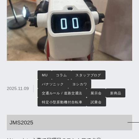
MU
コラム
スタッフブログ
パナソニック
ヨシカワ
2025.11.09
交通ルール / 道路交通法
展示会
新商品
特定小型原動機付自転車
試乗会
JMS2025