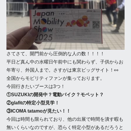
さてさて、開門前から圧倒的な人の数！！！！
平日ど真ん中の水曜日午前中にも関わらず、子供からお
年寄り、外国人まで。さすがは東京ビッグサイト！👀
全国からモビリティファンが集っております。
今回行きたいブースは3つ！
①SUZUKIの開発中？電動バイク？モペット？
②glafitの特定小型見学！
③ICOMA tatamoが見たい！！
今回は時間も限られており、他の出展で時間を潰す暇も
無いくらいなのですが、恐らく特定小型があるだろうと