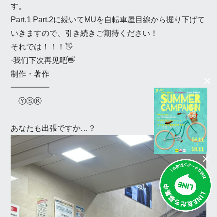
す。
Part.1 Part.2に続いてMUを自転車屋目線から掘り下げて
いきますので、引き続きご期待ください！
それでは！！！👋
·我们下次再见吧👋
制作・著作
━━━━━
ⓎⓈⓀ
あなたも出張ですか…？