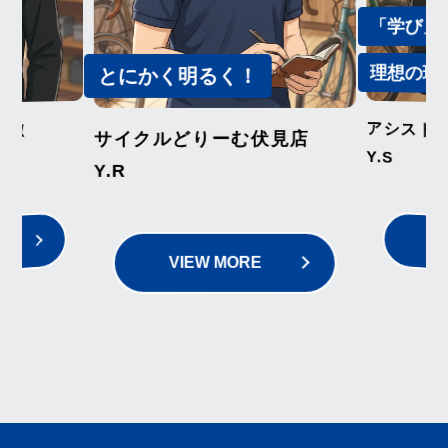
「学び」が尽
理想の現場。
とにかく明るく！
アシスト＆サ
サイクルどりーむ伏見店
Y.S
Y.R
VIEW 
VIEW MORE