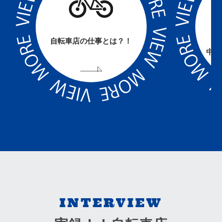
自転車店の仕事とは？！
中川
INTERVIEW