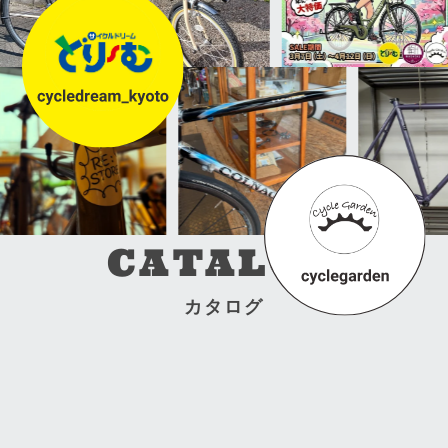
場合は
リーズ。 本日は車輪がワンタッチ
日中喧嘩してるらしい… 繁殖期なんはわかるけど、ホドホ
CATALOG
カタログ