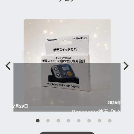
2026年8月4
2026年7月29日
Panasonic純正「NAH5
LY *PREAMBLE*
バー」が新登