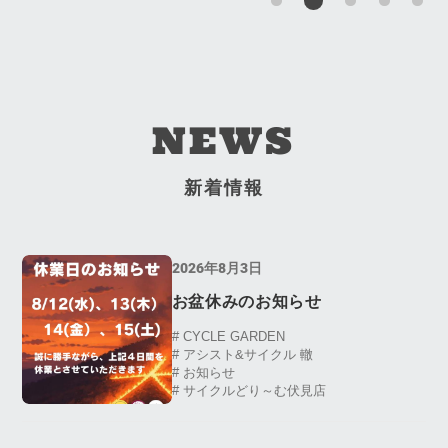
ン
ルガーデン
NEWS
新着情報
2026年8月3日
お盆休みのお知らせ
# CYCLE GARDEN
# アシスト&サイクル 轍
# お知らせ
# サイクルどり～む伏見店