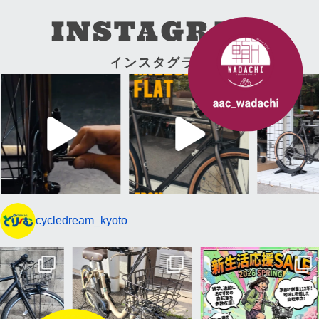
2013年
世界ジュニア選手権女子入賞者1名輩出
INSTAGRAM
2018年
インスタグラム
ユースオリンピックゲームス 日本代表輩出
が鳴き始め
daaBloom FA
だからかな、綺麗に
 Not gravel. Not MTB. Jus
FUJIから、新型グラベルバイク登場。 MILESDOVES/MILESD
2019年
プロチームスタート
cycledream_kyoto
こ
早めのクリスマスプレゼ
る662トレイル。 ダートジャンプという、BMX
です！ インスタ更新1日遅れで失礼します💦 前回は編集が間
り〜む四条店・小倉店・伏見店、アシスト&サイクル轍、サイクル
Panasonic ギュットクルームR.E
京都の自転車店