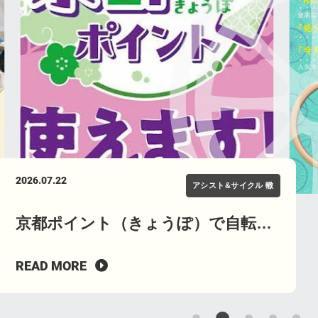
2026.07.29
2026.07.22
2026.07.11
2026.07.05
2026.06.29
アシスト&サイクル 轍
CYCLE GARDEN
CYCLE GARDEN
CYCLE GARDEN
CYCLE GARDEN
きょうぽで自転車が最大3,000円OFF
京都ポイント（きょうぽ）で自転車
【Re:STORE始動記念】LINE登録＆
免許返納後の一台に。京都の自転車
待望の復活。SURLY
｜京もおトクキャンペーン【8月限
が買える！修理・ヘルメットもOK｜
処分車持ち込みで特別割引！人気電
店が親身に選ぶ シニア向け電動アシ
STEAMROLLER（スチームローラ
READ MORE
READ MORE
READ MORE
READ MORE
READ MORE
定】｜京都 サイクルどり～む、アシ
サイクルどりーむ、アシスト＆サイ
動自転車もお得に！
スト自転車おすすめ６選
ー）予約受付中｜京都・関西・大
スト＆サイクル轍、サイクルガーデ
クル轍、サイクルガーデン
阪・滋賀でピストを探すならサイク