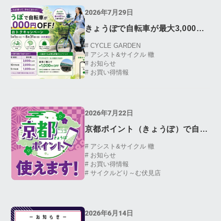
2026年7月29日
きょうぽで自転車が最大3,000円
OFF｜京もおトクキャンペーン
# CYCLE GARDEN
# アシスト&サイクル 轍
【8月限定】｜京都 サイクルどり
# お知らせ
～む、アシスト＆サイクル轍、サ
# お買い得情報
イクルガーデン
2026年7月22日
京都ポイント（きょうぽ）で自転
車が買える！修理・ヘルメットも
# アシスト&サイクル 轍
# お知らせ
OK｜サイクルどりーむ、アシス
# お買い得情報
ト＆サイクル轍、サイクルガーデ
# サイクルどり～む伏見店
ン
2026年6月14日