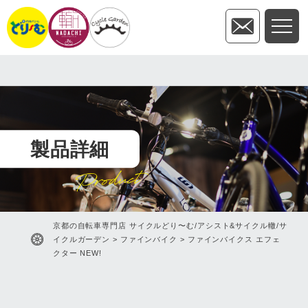
製品詳細
Product
京都の自転車専門店 サイクルどり〜む/アシスト&サイクル轍/サ
イクルガーデン
>
ファインバイク
>
ファインバイクス エフェ
クター NEW!