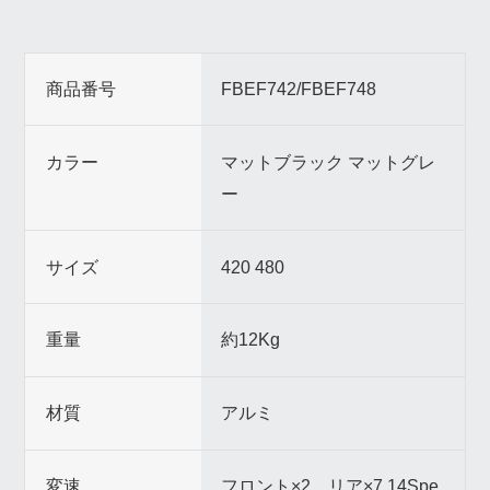
商品番号
FBEF742/FBEF748
カラー
マットブラック マットグレ
ー
サイズ
420 480
重量
約12Kg
材質
アルミ
変速
フロント×2、リア×7 14Spe