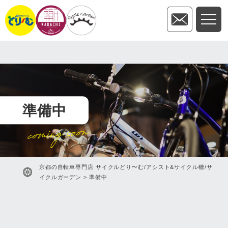
準備中
coming soon
京都の自転車専門店 サイクルどり〜む/アシスト&サイクル轍/サ
イクルガーデン
>
準備中