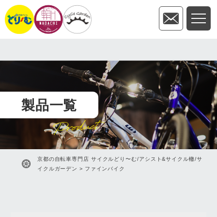
製品一覧
Product
京都の自転車専門店 サイクルどり〜む/アシスト&サイクル轍/サ
イクルガーデン
>
ファインバイク