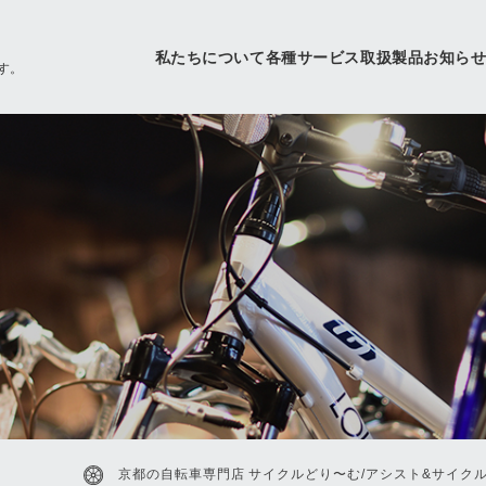
私たちについて
各種サービス
取扱製品
お知ら
す。
京都の自転車専門店 サイクルどり〜む/アシスト&サイク