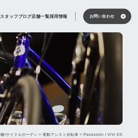
せ
スタッフブログ
店舗一覧
採用情報
お問い合わせ
ル轍/サイクルガーデン
>
電動アシスト自転車
>
Panasonic / ViVi DX