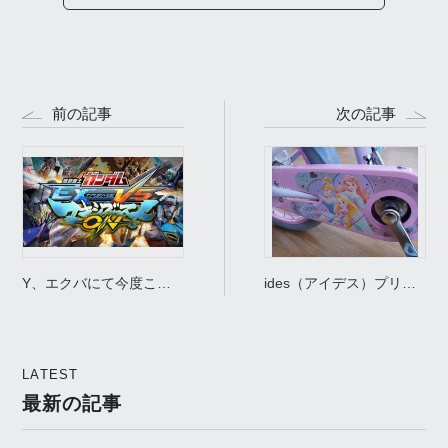
前の記事
次の記事
Y、エクバにて今度こそ
ides（アイデス）プリン
大地に立つ。
セス ゆめラブ S 16 幼児
用自転車いかがですか。
LATEST
最新の記事