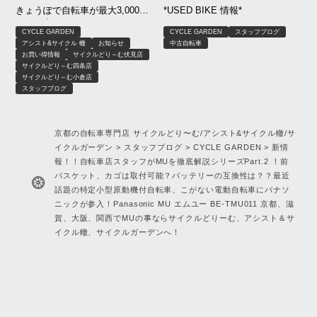
きょうぽで自転車が最大3,000円
*USED BIKE 情報*
OFF｜京もおトクキャンペーン
CYCLE GARDEN
CYCLE GARDEN
スタッフブログ
【8月限定】｜京都 サイクルどり
アシスト&サイクル 轍
お知らせ
中古自転車
～む、アシスト＆サイクル轍、
お買い得情報
サイクルどり～む伏見店
サイクルガーデン
サイクルどり～む四条店
サイクルどり～む小倉店
スタッフブログ
京都の自転車専門店 サイクルどり〜む/アシスト&サイクル轍/サ
イクルガーデン
>
スタッフブログ
>
CYCLE GARDEN
>
新情
報！！自転車店スタッフがMUを徹底解説シリーズPart.2 ！前
バスケット、カゴは取付可能？バッテリーの互換性は？？最近
話題の特定小型原動機付自転車、こがない電動自転車にパナソ
ニックが参入！Panasonic MU エムユー BE-TMU011 京都、滋
賀、大阪、関西でMUの事ならサイクルどりーむ、アシスト＆サ
イクル轍、サイクルガーデンへ！