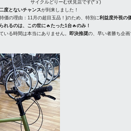
サイクルどりーむ伏見店です(*´з`)
チャンス
が到来しました！
は、[大特価の理由：11月の超目玉品！]のため、特別に
利益度外視の
られるのは、この世に
🔥
たった1台
🔥
のみ！
ている時間は本当にありません。
即決推奨
の、早い者勝ち企画