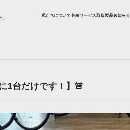
私たちについて
各種サービス
取扱製品
お知ら
す。
に1台だけです！】🚨