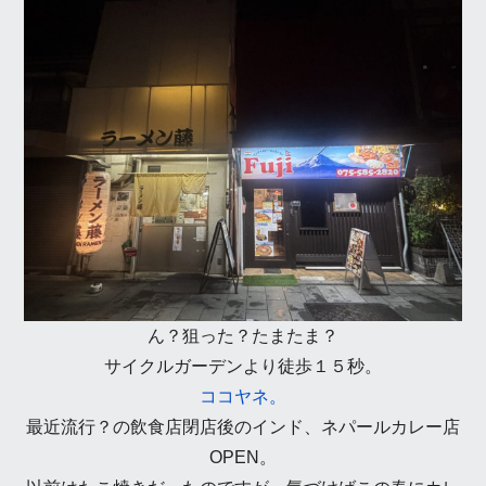
ん？狙った？たまたま？
サイクルガーデンより徒歩１５秒。
ココヤネ。
最近流行？の飲食店閉店後のインド、ネパールカレー店
OPEN。