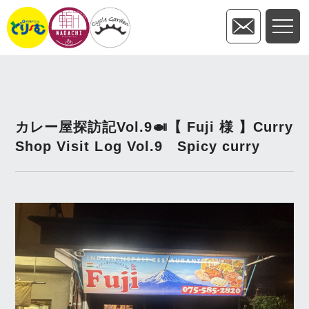
カレー屋探訪記Vol.9🍛【 Fuji 様 】Curry
Shop Visit Log Vol.9 Spicy curry