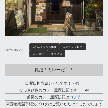
CYCLE GARDEN
スタッフブログ
2025.06.29
ヨシカワ
食べブロ
夏だ！カレーだ！！
日曜日担当ヨシカワです！・㊐・
ひっさびさのカレー屋探訪記です！！🍛
前回のカレー屋探訪記は
コチラ
関西輪業選手権のブログはご覧いただけましたでしょう