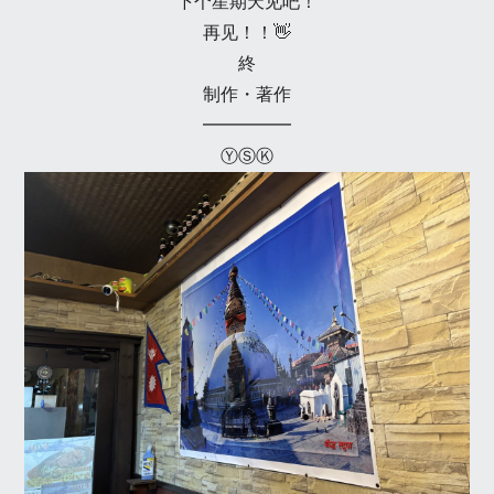
下个星期天见吧！
再见！！👋
終
制作・著作
━━━━━
ⓎⓈⓀ