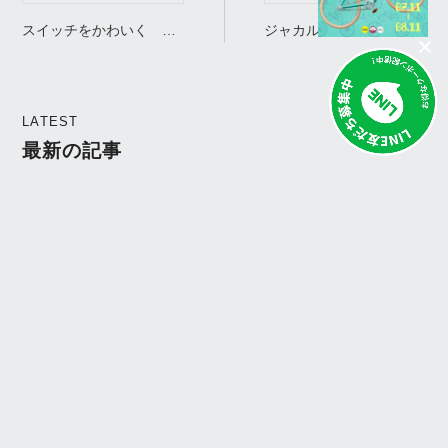
スイッチをかわいく カ
ジャカルタ発の新興ブラ
スタム！！
ンド”TRNK” 取り扱いは
じめました。
LATEST
最新の記事
2026.08.03
2026.07.29
お盆休みのお知らせ
SURLY *PREAMBLE*
CYCLE GARDEN
CYCLE GARDEN
SURLY
アシスト&サイクル 轍
お知らせ
スタッフブログ
サイクルどり～む伏見店
サイクルどり～む四条店