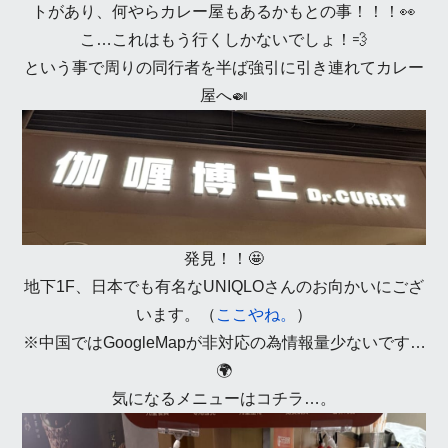
トがあり、何やらカレー屋もあるかもとの事！！！👀
こ…これはもう行くしかないでしょ！💨
という事で周りの同行者を半ば強引に引き連れてカレー
屋へ🍛
発見！！🤩
地下1F、日本でも有名なUNIQLOさんのお向かいにござ
います。（
ここやね。
）
※中国ではGoogleMapが非対応の為情報量少ないです…
🌍
気になるメニューはコチラ…。