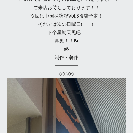
ご来店お待ちしております！！
次回は中国探訪記Vol.3投稿予定！
それでは次の日曜日に！！
下个星期天见吧！
再见！！👋
終
制作・著作
━━━━━
ⓎⓈⓀ