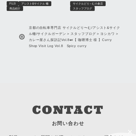
FUJI
アシスト&サイクル 轍
サイクルどり～む小倉店
商品紹介
スタッフブログ
京都の自転車専門店 サイクルどり〜む/アシスト&サイク
ル轍/サイクルガーデン
>
スタッフブログ
>
ヨシカワ
>
カレー屋さん探訪記Vol.8🍛【 咖喱博士 様 】Curry
Shop Visit Log Vol.8 Spicy curry
CONTACT
お問い合わせ