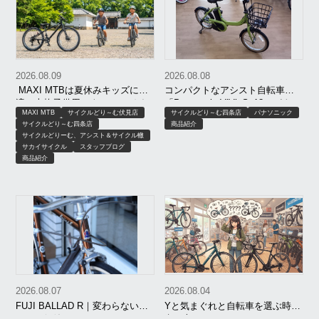
2026.08.09
2026.08.08
MAXI MTBは夏休みキッズに最
コンパクトなアシスト自転車！
適！本格子供用マウンテンバイ
「Panasonic ViVi･S･18（パナソ
MAXI MTB
サイクルどり～む伏見店
サイクルどり～む四条店
パナソニック
クが税込37,180円｜京都
ニック ビビS･18）」
サイクルどり～む四条店
商品紹介
サイクルどりーむ、アシスト＆サイクル轍
サカイサイクル
スタッフブログ
商品紹介
2026.08.07
2026.08.04
FUJI BALLAD R｜変わらないこ
Yと気まぐれと自転車を選ぶ時の
とが、価値になる。
考え方