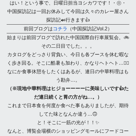
はい！という事で、日曜日担当ヨシカワです！・㊐・
中国探訪記は一回お休みして今回は久々のカレー屋さん
探訪記🍛行きます👍
前回ブログは
コチラ
（中国探訪記Vol.2）
始まりは前回ブログで訪れた中国国際自行車展覧会。🚲
その二日目でした。。。
カタログをどっさり背負い、今日も各ブースを休む暇な
く歩き回る。そこに酷暑も加わり、かなりヘトヘト…😵‍💫
なにか食事休憩をしたくはあるが、連日の中華料理はも
う勘弁…。
（※現地中華料理はヒジョーーーーに美味しいです👍た
だ連日続くと胃の方がね…。）
これまで日本食を何度か食べた事もありましたが、期待
してた味となんか違う…🙃
と！そこに一筋の光が！！✨
なんと、博覧会場横のショッピングモールにフードコー