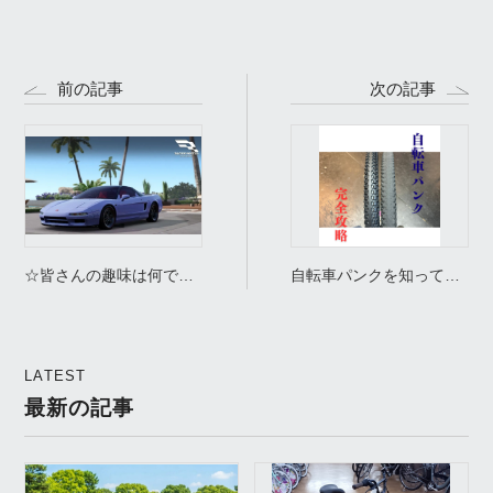
前の記事
次の記事
☆皆さんの趣味は何です
自転車パンクを知って安
か？☆
心走行！京都の修理専門
店が解説するパンクの原
因8選とその対策方
LATEST
法！！
最新の記事