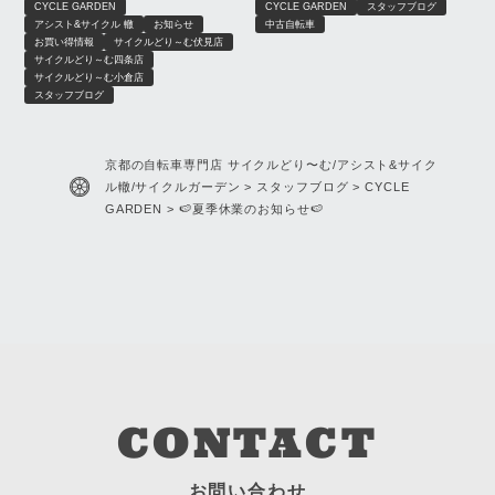
CYCLE GARDEN
CYCLE GARDEN
スタッフブログ
【8月限定】｜京都 サイクルどり
アシスト&サイクル 轍
お知らせ
中古自転車
～む、アシスト＆サイクル轍、
お買い得情報
サイクルどり～む伏見店
サイクルガーデン
サイクルどり～む四条店
サイクルどり～む小倉店
スタッフブログ
京都の自転車専門店 サイクルどり〜む/アシスト&サイク
ル轍/サイクルガーデン
>
スタッフブログ
>
CYCLE
GARDEN
>
🍉夏季休業のお知らせ🍉
CONTACT
お問い合わせ