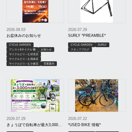
2026.08.03
2026.07.29
お盆休みのお知らせ
SURLY *PREAMBLE*
CYCLE GARDEN
CYCLE GARDEN
SURLY
アシスト&サイクル 轍
お知らせ
スタッフブログ
サイクルどり～む伏見店
サイクルどり～む四条店
サイクルどり～む小倉店
営業案内
2026.07.29
2026.07.22
きょうぽで自転車が最大3,000円
*USED BIKE 情報*
OFF｜京もおトクキャンペーン