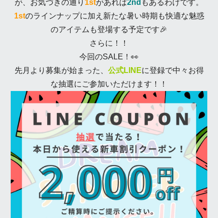
が、お気づきの通り
1st
があれば
2nd
もあるわけです。
1st
のラインナップに加え新たな暑い時期も快適な魅惑
のアイテムも登場する予定です🎉
さらに！！
今回のSALE！👀
先月より募集が始まった、
公式LINE
に登録で中々お得
な抽選にご参加いただけます！！