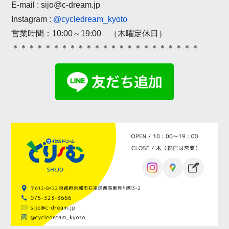
E-mail : sijo@c-dream.jp
Instagram :
@cycledream_kyoto
営業時間：10:00～19:00 （木曜定休日）
＊＊＊＊＊＊＊＊＊＊＊＊＊＊＊＊＊＊＊＊＊＊＊