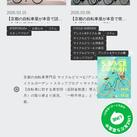
2026.03.15
2026.03.08
【京都の自転車屋が本音で語
【京都の自転車屋が本音で答え
る】通学用電動No.1 ブリヂスト
る】通学自転車は電動・クロス
STEPCRUZe
お知らせ
コラム
CYCLE GARDEN
ン ステップクルーズe 徹底解説
バイク・一般車どれが正解？｜
スタッフブログ
アシスト&サイクル 轍
コラム
｜メリット・デメリット全部言
製造から販売まで知るプロが解
サイクルどり～む伏見店
います
説
サイクルどり～む四条店
サイクルどり～む小倉店
サイクルどりーむ、アシスト＆サイクル轍
スタッフブログ
ヨシカワ
商品紹介
京都の自転車専門店 サイクルどり〜む/アシスト&サイクル轍/サ
イクルガーデン
>
スタッフブログ
>
サイクルどり～む四条店
>
【自転車に対する青切符（反則金制度）導入】初月（令和8年4
月）の取り締まり状況。「一時不停止」と「ながら運転」で7割
超。