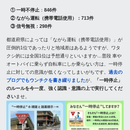
① 一時不停止
：
846件
② ながら運転（携帯電話使用）：713件
③ 信号無視：298件
都道府県によっては「ながら運転（携帯電話使用）」が
圧倒的1位であったりと地域差はあるようですが、ワタ
クシ的には全国1位は予想通りといいますか…普段 車や
オートバイに乗らず自転車にしか乗らない方は、一時停
止に対しての意識が低くなってしまいがちです。
過去の
ブログでもウンチクを書き綴りました
が、
「一時停止」
のルールを今一度、強く認識・意識の上で実行してくだ
さい
ませ。