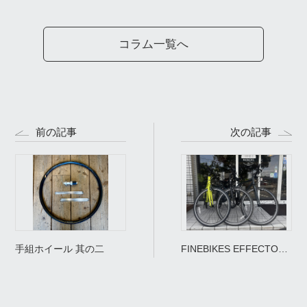
コラム一覧へ
前の記事
次の記事
手組ホイール 其の二
FINEBIKES EFFECTOR
再入荷＆新色「ライムイ
エロー」登場！全サイ
ズ・全カラー在庫ありま