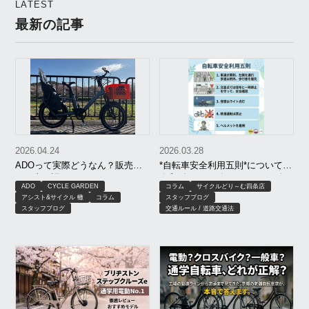
LATEST
す
最新の記事
2026.04.24
2026.03.28
ADOって実際どうなん？販売店
*自転車安全利用五則*について。
が正直に語るデメリット・おす
令和8年（2026年）4月1日、 自
ADO
CYCLE GARDEN
コラム
サイクルどり～む四条店
すめモデル・買い方ガイド
転車に対する道路交通法改正。
アシスト&サイクル 轍
コラム
スタッフブログ
青切符（反則金制度）導入。
スタッフブログ
交通ルール / 道路交通法