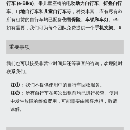
行车 (e-Bike)
、带儿童座椅的
电动助力自行车
、
折叠自行
车
、
山地自行车
和
儿童自行车
等，种类丰富，应有尽有👍
所有租赁的自行车均已配备
伤害保险、车锁和车灯
。🚲
如有需要，我们可为每个团队免费提供一个
手机支架
。📱
重要事项
我们也可以接受非营业时间归还等事宜的咨询，欢迎随时
联系我们。
注①：
我们不提供使用中的自行车回收服务。
注②：
所有自行车在每次出租前均已进行检查。使用
中发生故障的维修费用，可能需要由顾客承担，敬请
谅解。