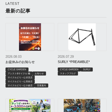
LATEST
最新の記事
2026.08.03
2026.07.29
お盆休みのお知らせ
SURLY *PREAMBLE*
CYCLE GARDEN
CYCLE GARDEN
SURLY
アシスト&サイクル 轍
お知らせ
スタッフブログ
サイクルどり～む伏見店
サイクルどり～む四条店
サイクルどり～む小倉店
営業案内