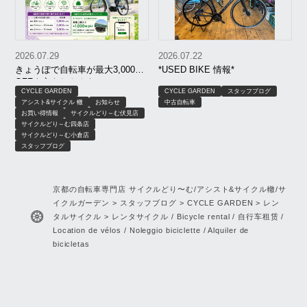
2026.07.29
2026.07.22
きょうぽで自転車が最大3,000円
*USED BIKE 情報*
OFF｜京もおトクキャンペーン
CYCLE GARDEN
CYCLE GARDEN
スタッフブログ
【8月限定】｜京都 サイクルどり
アシスト&サイクル 轍
お知らせ
中古自転車
～む、アシスト＆サイクル轍、
お買い得情報
サイクルどり～む伏見店
サイクルガーデン
サイクルどり～む四条店
サイクルどり～む小倉店
スタッフブログ
京都の自転車専門店 サイクルどり〜む/アシスト&サイクル轍/サ
イクルガーデン
>
スタッフブログ
>
CYCLE GARDEN
>
レン
タルサイクル
>
レンタサイクル / Bicycle rental / 自行车租赁 /
Location de vélos / Noleggio biciclette / Alquiler de
bicicletas