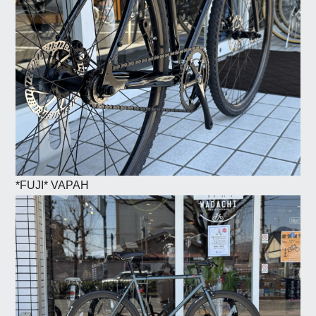
*FUJI* VAPAH