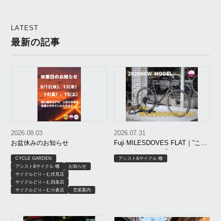
ィヤント 様 】Curry
LATEST
最新の記事
2026.08.03
2026.07.31
お盆休みのお知らせ
Fuji MILESDOVES FLAT｜”こう
だったらいいのに”が、ちゃんと
CYCLE GARDEN
アシスト&サイクル 轍
形になった。FEATHER CX
アシスト&サイクル 轍
お知らせ
FLATの遺伝子を受け継いだ”Fuji
サイクルどり～む伏見店
の新作”、ドドンと入荷しており
サイクルどり～む四条店
ます！
サイクルどり～む小倉店
営業案内