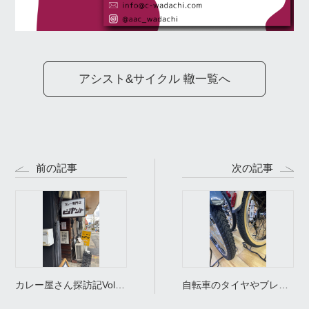
アシスト&サイクル 轍一覧へ
前の記事
次の記事
カレー屋さん探訪記Vol.3
自転車のタイヤやブレー
🍛 【 カレー専門店 ビ
キシューのお話。