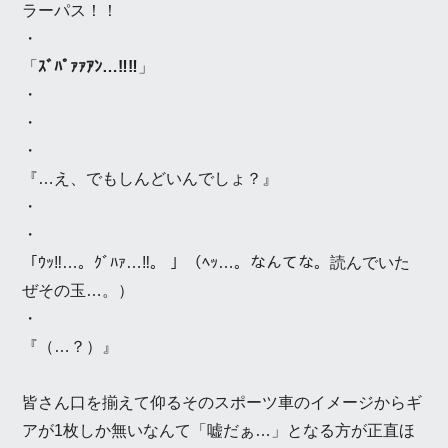
ラーパス！！
・
「
ｽﾞﾊﾟｧｧｱﾝ…‼‼
」
・
・
・
『…え、でもしんどいんでしょ？』
・
・
「ｳｯ‼…。ｸﾞﾊｧ…‼。 」（ﾍｯ…。なんてな。読んでいた
ぜその玉…。）
・
『（…？）』
皆さん口を揃えて仰るそのスポーツ車のイメージからギ
アが1枚しか無いなんて「嘘だぁ…」となる方が正直ほ