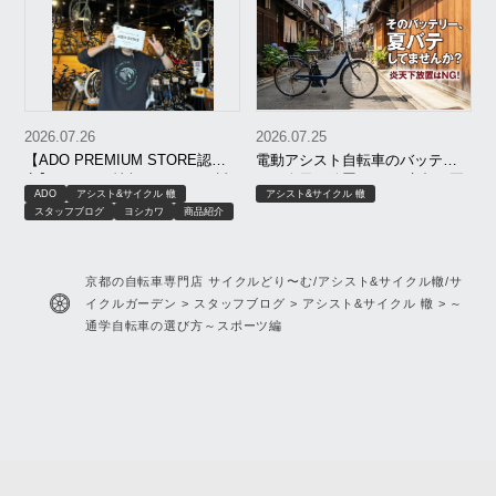
2026.07.26
2026.07.25
【ADO PREMIUM STORE認
電動アシスト自転車のバッテリ
定】8月SALE情報＆AIR ONE試
ー、炎天下放置はNG！京都の夏
ADO
アシスト&サイクル 轍
アシスト&サイクル 轍
乗開始！
の正しい保管術｜サイクルどり
スタッフブログ
ヨシカワ
商品紹介
～む・轍
京都の自転車専門店 サイクルどり〜む/アシスト&サイクル轍/サ
イクルガーデン
>
スタッフブログ
>
アシスト&サイクル 轍
>
～
通学自転車の選び方～スポーツ編