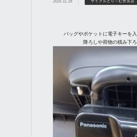
2025.11.18
サイクルどり～む伏見店
バッグやポケットに電子キーを入れ
降ろしや荷物の積み下ろ