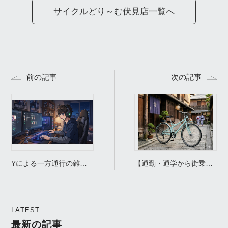
サイクルどり～む伏見店一覧へ
前の記事
次の記事
Yによる一方通行の雑談
【通勤・通学から街乗り
ブログ！
まで】おしゃれで実用
的！ルイガノ
「MULTIWAY」が毎日の
LATEST
移動を楽しくする理由
最新の記事