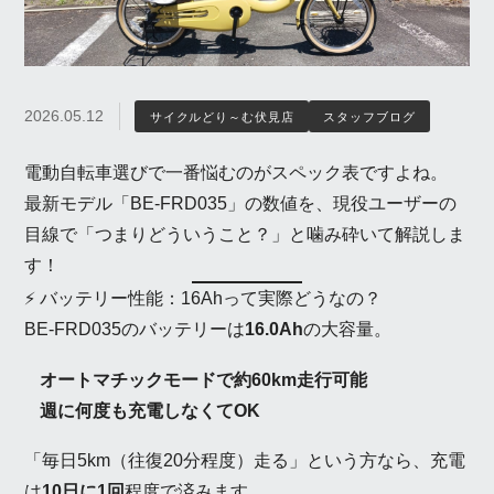
2026.05.12
サイクルどり～む伏見店
スタッフブログ
電動自転車選びで一番悩むのがスペック表ですよね。
最新モデル「BE-FRD035」の数値を、現役ユーザーの
目線で「つまりどういうこと？」と噛み砕いて解説しま
す！
⚡ バッテリー性能：16Ahって実際どうなの？
BE-FRD035のバッテリーは
16.0Ah
の大容量。
オートマチックモードで約60km走行可能
週に何度も充電しなくてOK
「毎日5km（往復20分程度）走る」という方なら、充電
は
10日に1回
程度で済みます。