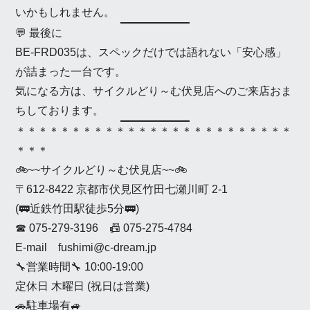
いかもしれません。
💬 最後に
BE-FRD035は、スペックだけでは語れない「安心感」
が詰まった一台です。
気になる方は、サイクルどり～む伏見店へのご来店おま
ちしております。
＊＊＊＊＊＊＊＊＊＊＊＊＊＊＊＊＊＊＊＊＊＊＊＊＊
＊＊＊
🚲~~サイクルどり～む伏見店~~🚲
〒612-8422 京都市伏見区竹田七瀬川町 2-1
(🚃近鉄竹田駅徒歩5分🚃)
☎ 075-279-3196 📠 075-275-4784
E-mail fushimi@c-dream.jp
🔧営業時間🔧 10:00-19:00
定休日 木曜日 (祝日は営業)
🚗駐車場有🚙