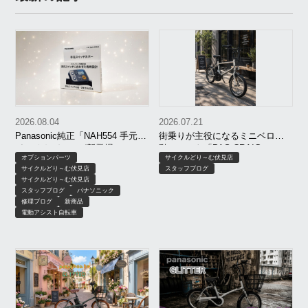
2026.08.04
2026.07.21
Panasonic純正「NAH554 手元ス
街乗りが主役になるミニベロ電
イッチカバー」が新登場！
動アシスト「PAS CRAIG
オプションパーツ
サイクルどり～む伏見店
ALLEY」がオシャレすぎる！
サイクルどり～む伏見店
スタッフブログ
サイクルどり～む伏見店
スタッフブログ
パナソニック
修理ブログ
新商品
電動アシスト自転車