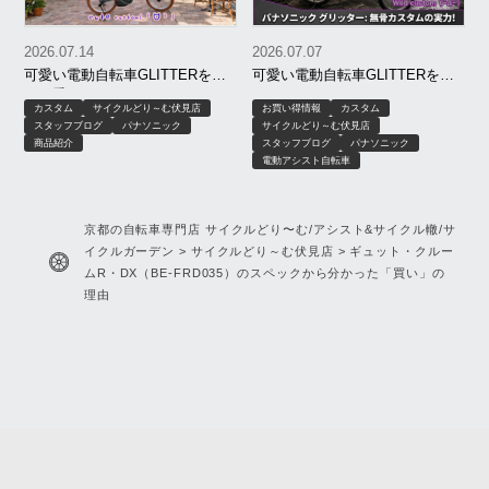
2026.07.14
2026.07.07
可愛い電動自転車GLITTERを更
可愛い電動自転車GLITTERをワ
に可愛くしてみた(●´ω｀●)
イルドにしてみた(。-`ω-)
カスタム
サイクルどり～む伏見店
お買い得情報
カスタム
スタッフブログ
パナソニック
サイクルどり～む伏見店
商品紹介
スタッフブログ
パナソニック
電動アシスト自転車
京都の自転車専門店 サイクルどり〜む/アシスト&サイクル轍/サ
イクルガーデン
>
サイクルどり～む伏見店
>
ギュット・クルー
ムR・DX（BE-FRD035）のスペックから分かった「買い」の
理由