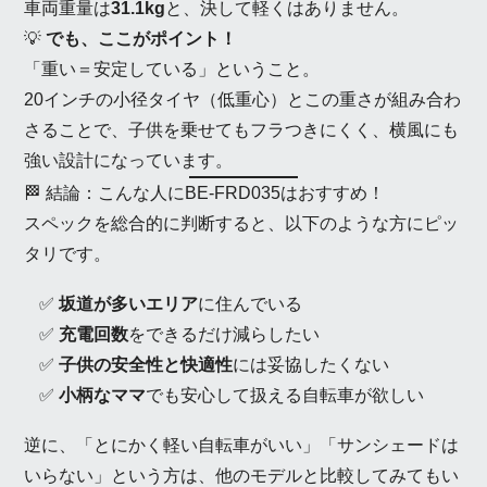
車両重量は
31.1kg
と、決して軽くはありません。
💡
でも、ここがポイント！
「重い＝安定している」ということ。
20インチの小径タイヤ（低重心）とこの重さが組み合わ
さることで、子供を乗せてもフラつきにくく、横風にも
強い設計になっています。
🏁 結論：こんな人にBE-FRD035はおすすめ！
スペックを総合的に判断すると、以下のような方にピッ
タリです。
✅
坂道が多いエリア
に住んでいる
✅
充電回数
をできるだけ減らしたい
✅
子供の安全性と快適性
には妥協したくない
✅
小柄なママ
でも安心して扱える自転車が欲しい
逆に、「とにかく軽い自転車がいい」「サンシェードは
いらない」という方は、他のモデルと比較してみてもい