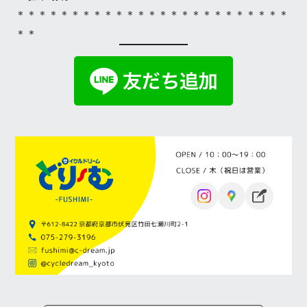
＊＊＊＊＊＊＊＊＊＊＊＊＊＊＊＊＊＊＊＊＊＊＊＊＊
＊＊