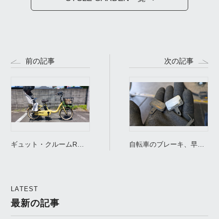
前の記事
次の記事
ギュット・クルームR・
自転車のブレーキ、早い
DX（BE-FRD035）のス
うちに点検受けられてみ
ペックから分かった「買
てはいかがでしょうか。
い」の理由
というお話。
LATEST
最新の記事