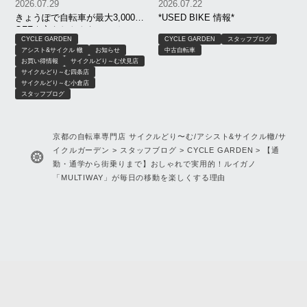
2026.07.29
2026.07.22
きょうぽで自転車が最大3,000円
*USED BIKE 情報*
OFF｜京もおトクキャンペーン
CYCLE GARDEN
CYCLE GARDEN
スタッフブログ
【8月限定】｜京都 サイクルどり
アシスト&サイクル 轍
お知らせ
中古自転車
～む、アシスト＆サイクル轍、
お買い得情報
サイクルどり～む伏見店
サイクルガーデン
サイクルどり～む四条店
サイクルどり～む小倉店
スタッフブログ
京都の自転車専門店 サイクルどり〜む/アシスト&サイクル轍/サ
イクルガーデン
>
スタッフブログ
>
CYCLE GARDEN
>
【通
勤・通学から街乗りまで】おしゃれで実用的！ルイガノ
「MULTIWAY」が毎日の移動を楽しくする理由