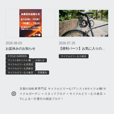
2026.08.03
2026.07.28
お盆休みのお知らせ
【便利パーツ】お気に入りのワ
イヤー錠をシートポストに！
CYCLE GARDEN
サイクルどり～む小倉店
アシスト&サイクル 轍
お知らせ
サイクルどり～む伏見店
サイクルどり～む四条店
サイクルどり～む小倉店
営業案内
京都の自転車専門店 サイクルどり〜む/アシスト&サイクル轍/サ
イクルガーデン
>
スタッフブログ
>
サイクルどり～む小倉店
>
Yによる一方通行の雑談ブログ！