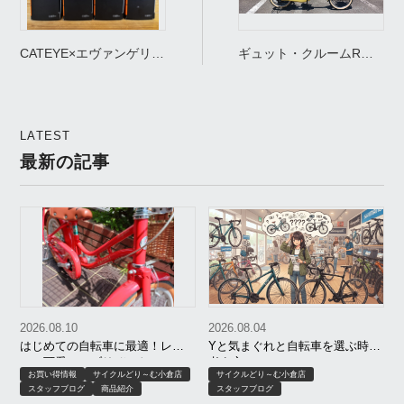
CATEYE×エヴァンゲリオ
ギュット・クルームR・
ン限定コラボライト入
DX（BE-FRD035）のス
荷！数量限定・店頭販売
ペックから分かった「買
のみ
い」の理由
LATEST
最新の記事
2026.08.10
2026.08.04
はじめての自転車に最適！レト
Yと気まぐれと自転車を選ぶ時の
ロで可愛い！ブリヂストン
考え方
お買い得情報
サイクルどり～む小倉店
サイクルどり～む小倉店
「HACCHI（ハッチ）」でお出か
スタッフブログ
商品紹介
スタッフブログ
けを楽しもう！