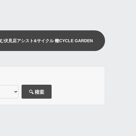
む伏見店
アシスト&サイクル 轍
CYCLE GARDEN