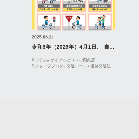
2025.06.21
令和8年（2026年）4月1日、 自転
車に対する道路交通法改正つい
# コラム
# サイクルどり～む四条店
# スタッフブログ
# 交通ルール / 道路交通法
て。反則金制度（青切符）導入。