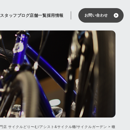
せ
スタッフブログ
店舗一覧
採用情報
お問い合わせ
門店 サイクルどり〜む/アシスト&サイクル轍/サイクルガーデン
>
轍