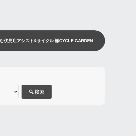
む伏見店
アシスト&サイクル 轍
CYCLE GARDEN