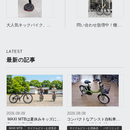
大人気キックバイク、置
問い合わせ急増中！轍店
いています！
で絶大な人気を誇る
VOTANI ヴォターニを詳
しく解説！
LATEST
最新の記事
2026.08.09
2026.08.08
MAXI MTBは夏休みキッズに最
コンパクトなアシスト自転車！
適！本格子供用マウンテンバイ
「Panasonic ViVi･S･18（パナソ
MAXI MTB
サイクルどり～む伏見店
サイクルどり～む四条店
パナソニック
クが税込37,180円｜京都
ニック ビビS･18）」