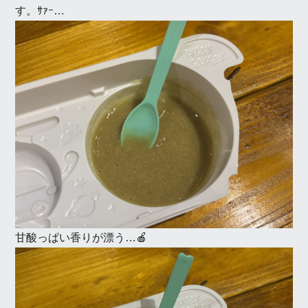
す。ｻｧｰ…
甘酸っぱい香りが漂う…🍎