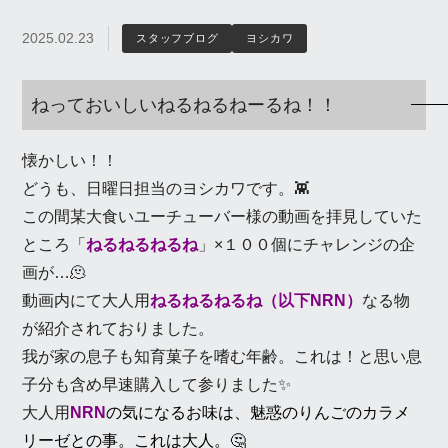
2025.02.23
スタッフブログ
ヨシカワ
ねっておいしいねるねるねーるね！！
懐かしい！！
どうも、日曜日担当のヨシカワです。👾
この間某大食いユーチューバー様の動画を拝見していた
ところ「
ねるねるねるね
」×１００個にチャレンジの企
画が…🫠
動画内にて大人用
ねるねるねるね（以下NRN）
なる物
が紹介されておりました。
我が家の息子も知育菓子を嗜む年齢。これは！と思い息
子分も含め早速購入して参りました✨
大人用
NRN
の気になるお味は、魅惑のりんごのカラメ
リーゼとの事。これは大人。🤔