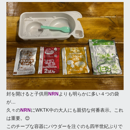
封を開けると子供用
NRN
よりも明らかに多い４つの袋
が…
久々の
NRN
にWKTK中の大人にも親切な何番表示。これ
は重要。😊
このチープな容器にパウダーを注ぐのも四半世紀ぶりで