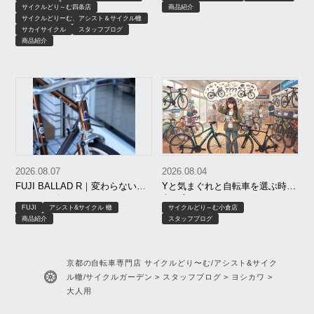
サイクルどり～む四条店
商品紹介
サイクルどりーむ、アシスト＆サイクル轍
サカイサイクル
スタッフブログ
商品紹介
2026.08.07
2026.08.04
FUJI BALLAD R｜変わらないこ
Yと気まぐれと自転車を選ぶ時の
とが、価値になる。
考え方
FUJI
アシスト&サイクル 轍
サイクルどり～む小倉店
商品紹介
スタッフブログ
京都の自転車専門店 サイクルどり〜む/アシスト&サイク
ル轍/サイクルガーデン
>
スタッフブログ
>
ヨシカワ
>
大人用