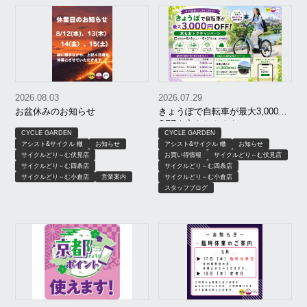
2026.08.03
2026.07.29
お盆休みのお知らせ
きょうぽで自転車が最大3,000円
OFF｜京もおトクキャンペーン
CYCLE GARDEN
CYCLE GARDEN
【8月限定】｜京都 サイクルどり
アシスト&サイクル 轍
お知らせ
アシスト&サイクル 轍
お知らせ
～む、アシスト＆サイクル轍、
サイクルどり～む伏見店
お買い得情報
サイクルどり～む伏見店
サイクルガーデン
サイクルどり～む四条店
サイクルどり～む四条店
サイクルどり～む小倉店
営業案内
サイクルどり～む小倉店
スタッフブログ