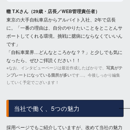
轍 T.Kさん（29歳・店長／WEB管理責任者）
東京の大手自転車店からアルバイト入社、2年で店長
に。「一番の理由は、自分のやりたいことをとことんサ
ポートしてくれる環境。挑戦に臆病にならなくていいん
です」
「自転車業界…どんなところかな？？」と少しでも気に
なったら、ぜひご拝読ください！！
※なお、インタビューページは最近作成したばかりで、
写真がテ
ンプレートになっている箇所が多い
です…。今後しっかり編集
していく予定でございます！
当社で働く、5つの魅力
採用ページでもご紹介していますが、改めて当社の魅力