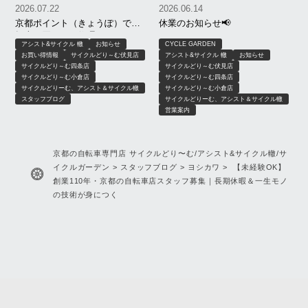
2026.07.22
2026.06.14
京都ポイント（きょうぽ）で自
休業のお知らせ📢
転車が買える！修理・ヘルメッ
アシスト&サイクル 轍
お知らせ
CYCLE GARDEN
トもOK｜サイクルどりーむ、ア
お買い得情報
サイクルどり～む伏見店
アシスト&サイクル 轍
お知らせ
シスト＆サイクル轍、サイクル
サイクルどり～む四条店
サイクルどり～む伏見店
ガーデン
サイクルどり～む小倉店
サイクルどり～む四条店
サイクルどりーむ、アシスト＆サイクル轍
サイクルどり～む小倉店
スタッフブログ
サイクルどりーむ、アシスト＆サイクル轍
営業案内
京都の自転車専門店 サイクルどり〜む/アシスト&サイクル轍/サ
イクルガーデン
>
スタッフブログ
>
ヨシカワ
>
【未経験OK】
創業110年・京都の自転車店スタッフ募集｜長期休暇＆一生モノ
の技術が身につく