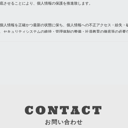
底させることにより、個人情報の保護を推進致します。
個人情報を正確かつ最新の状態に保ち、個人情報への不正アクセス・紛失・
、セキュリティシステムの維持・管理体制の整備・社員教育の徹底等の必要
報の厳重な管理を行ないます。
目的
りした個人情報は、当社からのご連絡や業務のご案内やご質問に対する回答
用いたします。
者への開示・提供の禁止
りお預かりした個人情報を適切に管理し、次のいずれかに該当する場合を除
ん。 お客さまの同意がある場合 お客さまが希望されるサービスを行なうた
示する場合 法令に基づき開示することが必要である場合
CONTACT
対策
お問い合わせ
正確性及び安全性確保のために、セキュリティに万全の対策を講じています