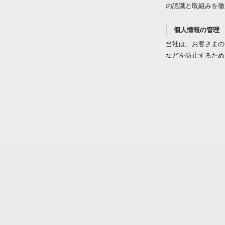
の認識と取組みを徹
個人情報の管理
当社は、お客さまの
などを防止するため
対策を実施し個人情
個人情報の利用
お客さまからお預か
や資料のご送付に利
個人情報の第三
当社は、お客さまよ
者に開示いたしませ
する業者に対して開
個人情報の安全
当社は、個人情報の