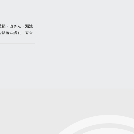
破損・改ざん・漏洩
な措置を講じ、安全
として、電子メール
き、個人情報を第三
めに当社が業務を委託
。