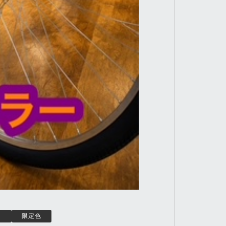
ク
限定色