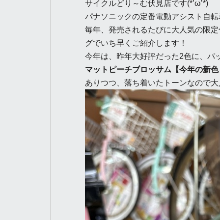
サイクルどり～む伏見店です(*’ω’*)
パナソニックの定番電動アシスト自転車
毎年、発売されるたびに大人気の限定
グでいち早くご紹介します！
今年は、昨年大好評だった2色に、パ
マットピーチブロッサム【今年の新色
ありつつ、落ち着いたトーンなので大