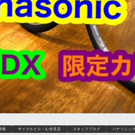
情報
サイクルどり～む伏見店
スタッフブログ
パナソニッ