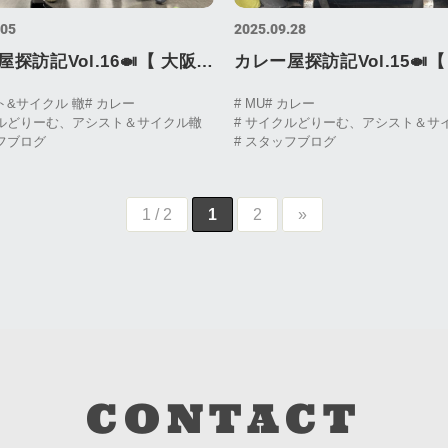
.05
2025.09.28
訪記Vol.16🍛【 大阪和
カレー屋探訪記Vol.15🍛【 出町
ー ジパング 様 】in ラ
ラビンカ 様 】Curry Shop 
ト&サイクル 轍
# カレー
# MU
# カレー
クルどりーむ、アシスト＆サイクル轍
# サイクルどりーむ、アシスト＆サ
イル Week OSAKA
Log Vol.15 DEMACHI
ッフブログ
# スタッフブログ
Shop Visit Log Vol.16
KALAVINKA Spicy curry
u Curry Spicy curry
1 / 2
1
2
»
CONTACT