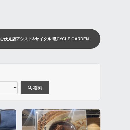
む伏見店
アシスト&サイクル 轍
CYCLE GARDEN