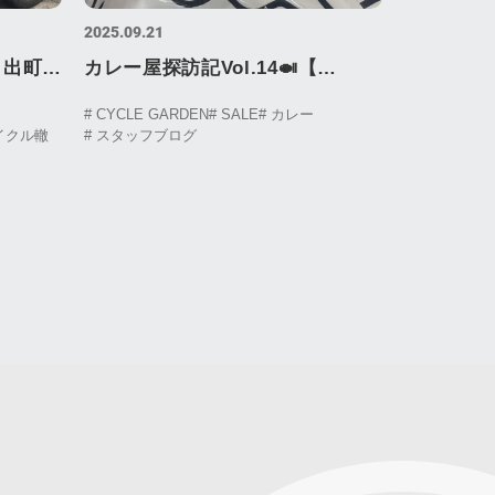
2025.09.21
カ
カレー屋探訪記Vol.14🍛【
Visit
KALDICOFFEEFARM 様 】
# CYCLE GARDEN
# SALE
# カレー
イクル轍
# スタッフブログ
Curry Shop Visit Log Vol.14
Spicy curry