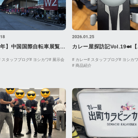
.18
2026.01.25
26年】中国国際自転車展覧会
カレー屋探訪記Vol.19🍛【
ショー）完全レポート｜世
SmileSpice~創作スパイ
# スタッフブログ
# ヨシカワ
# 展示会
# カレー
# スタッフブログ
# ヨシカ
# 商品紹介
規模の自転車展覧会の歩き
と朝カレー 様 】Curry Sh
Visit Log Vol.19 東京編