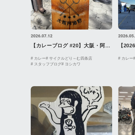
2026.07.12
2026.05
【カレーブログ #20】大阪・阿倍
【20
野「木村香辛料飯店」の魚介ビリ
（上海
# カレー
# サイクルどり～む四条店
# カレー
# スタッフブログ
# ヨシカワ
ヤニが100点満点だった
界最大
方