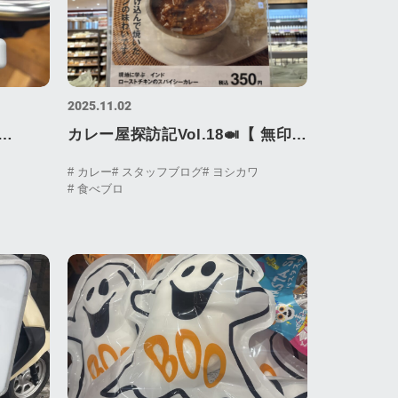
2025.11.02
カレー屋探訪記Vol.18🍛【 無印良
スカレー
品 様 】Curry Shop Visit Log
ワ
# カレー
# スタッフブログ
# ヨシカワ
# 食べブロ
op
Vol.18 良品計画 良品週間