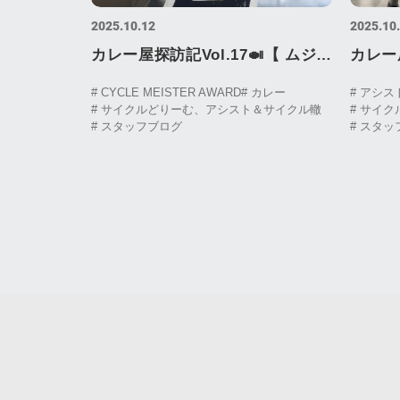
2025.10.12
2025.10
カレー屋探訪記Vol.17🍛【 ムジャ
カレー屋探
ラ 様 】Curry Shop Visit Log
風出汁カレ
# CYCLE MEISTER AWARD
# カレー
# アシス
# サイクルどりーむ、アシスト＆サイクル轍
# サイ
Vol.17 ムジャラ
イフスタ
# スタッフブログ
# スタ
Curry 
Zipang