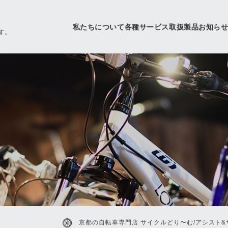
私たちについて
各種サービス
取扱製品
お知ら
す。
京都の自転車専門店 サイクルどり〜む/アシスト&