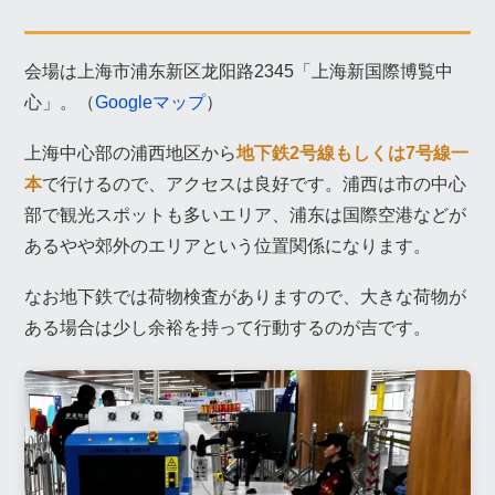
会場は上海市浦东新区龙阳路2345「上海新国際博覧中
心」。（
Googleマップ
）
上海中心部の浦西地区から
地下鉄2号線もしくは7号線一
本
で行けるので、アクセスは良好です。浦西は市の中心
部で観光スポットも多いエリア、浦东は国際空港などが
あるやや郊外のエリアという位置関係になります。
なお地下鉄では荷物検査がありますので、大きな荷物が
ある場合は少し余裕を持って行動するのが吉です。