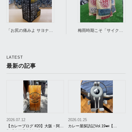
「お尻の痛みよ サヨナ
梅雨時期こそ「サイクル
ラ！」*極みサドル*いか
カバー」が本領発揮
がでしょうか。
LATEST
最新の記事
2026.07.12
2026.01.25
【カレーブログ #20】大阪・阿倍
カレー屋探訪記Vol.19🍛【
野「木村香辛料飯店」の魚介ビ
SmileSpice~創作スパイスカレー