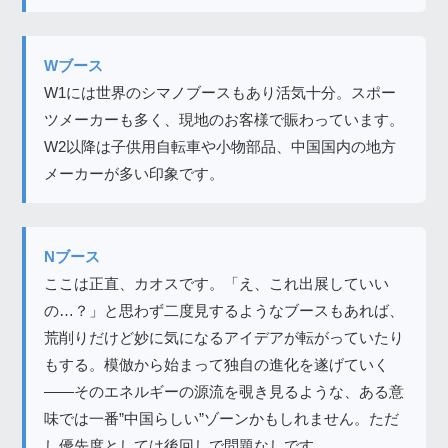
Wブース
W1には世界のシマノブースもあり活気十分。スポー
ツメーカーも多く、現地のお客様で賑わっています。
W2以降は子供用自転車や小物部品、中国国内の地方
メーカーが多い印象です。
Nブース
ここは正直、カオスです。「え、これ出展していい
の…？」と思わず二度見するようなブースもあれば、
荒削りだけど妙に気になるアイデアが転がっていたり
もする。模倣から始まって独自の進化を遂げていく
——そのエネルギーの源流を覗き見るような、ある意
味では一番”中国らしい”ゾーンかもしれません。ただ
し優先度としては後回しで問題なしです。