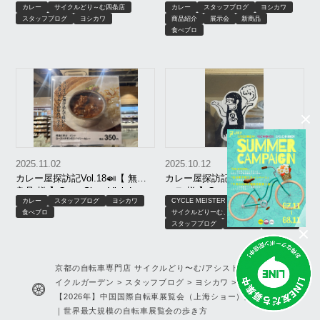
カレー
サイクルどり～む四条店
カレー
スタッフブログ
ヨシカワ
リヤニが100点満点だった
と朝カレー 様 】Curry Shop Visit
スタッフブログ
ヨシカワ
商品紹介
展示会
新商品
Log Vol.19 東京編
食べブロ
2025.11.02
2025.10.12
カレー屋探訪記Vol.18🍛【 無印
カレー屋探訪記Vol.17🍛【 ムジ
良品 様 】Curry Shop Visit Log
ャラ 様 】Curry Shop Visit Log
カレー
スタッフブログ
ヨシカワ
CYCLE MEISTER AWARD
カレー
Vol.18 良品計画 良品週間
Vol.17 ムジャラ
食べブロ
サイクルどりーむ、アシスト＆サイクル轍
スタッフブログ
ヨシカワ
食べブロ
京都の自転車専門店 サイクルどり〜む/アシスト&サイクル轍/サ
イクルガーデン
>
スタッフブログ
>
ヨシカワ
>
カレー
>
【2026年】中国国際自転車展覧会（上海ショー）完全レポート
｜世界最大規模の自転車展覧会の歩き方