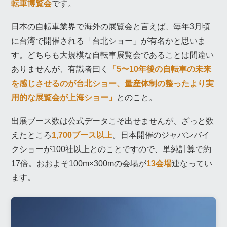
転車博覧会
です。
日本の自転車業界で海外の展覧会と言えば、毎年3月頃
に台湾で開催される「台北ショー」が有名かと思いま
す。どちらも大規模な自転車展覧会であることは間違い
ありませんが、有識者曰く
「5〜10年後の自転車の未来
を感じさせるのが台北ショー、量産体制の整ったより実
用的な展覧会が上海ショー」
とのこと。
出展ブース数は公式データこそ出せませんが、ざっと数
えたところ
1,700ブース以上
。日本開催のジャパンバイ
クショーが100社以上とのことですので、単純計算で約
17倍。おおよそ100m×300mの会場が
13会場
連なってい
ます。