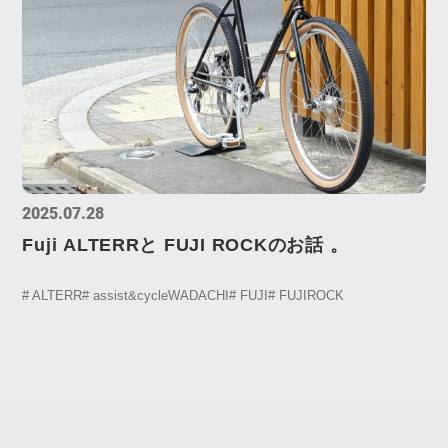
2025.07.28
Fuji ALTERRと FUJI ROCKのお話 。
# ALTERR
# assist&cycleWADACHI
# FUJI
# FUJIROCK