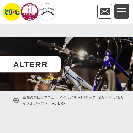
ALTERR
alterr
京都の自転車専門店 サイクルどり〜む/アシスト&サイクル轍/サ
イクルガーデン
>
ALTERR