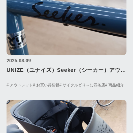
2025.08.09
UNIZE（ユナイズ）Seeker（シーカー）アウト
レット特別価格にて販売中！！！
# アウトレット
# お買い得情報
# サイクルどり～む四条店
# 商品紹介