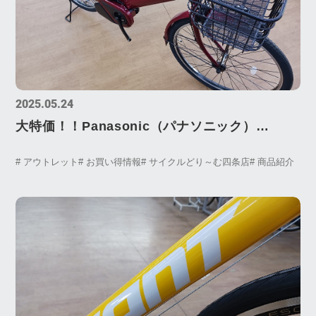
2025.05.24
大特価！！Panasonic（パナソニック）
TIMO・A（ティモ・A）マチュアレッド （品
# アウトレット
# お買い得情報
# サイクルどり～む四条店
# 商品紹介
番:BE-FTA633）特価にて販売中！！！