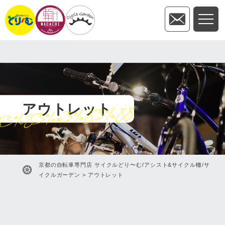
アウトレット
83%83%e3%83%88
京都の自転車専門店 サイクルどり〜む/アシスト&サイクル轍/サ
イクルガーデン
>
アウトレット