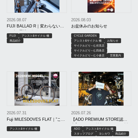
2026.08.07
2026.08.03
FUJI BALLAD R｜変わらないこ
お盆休みのお知らせ
とが、価値になる。
FUJI
アシスト&サイクル 轍
CYCLE GARDEN
商品紹介
アシスト&サイクル 轍
お知らせ
サイクルどり～む伏見店
サイクルどり～む四条店
サイクルどり～む小倉店
営業案内
2026.07.31
2026.07.26
Fuji MILESDOVES FLAT｜”こう
【ADO PREMIUM STORE認
だったらいいのに”が、ちゃんと
定】8月SALE情報＆AIR ONE試
アシスト&サイクル 轍
ADO
アシスト&サイクル 轍
形になった。FEATHER CX
乗開始！
スタッフブログ
ヨシカワ
商品紹介
FLATの遺伝子を受け継いだ”Fuji