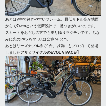
あとはV字で跨ぎやすいフレーム、最低サドル高が地面
からで74cmという低床設計で、足つきがいいのです。
スカートをお召しの方でも乗り降りラクチンです。ちな
みに先のPAS With DXは公称74.5cm。
あとはリーズナブル枠で1台。以前にもブログにて登場
しました
アサヒサイクルのEVOL VIVACE
👇️