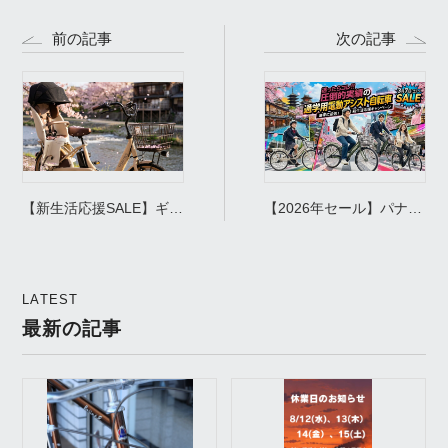
前の記事
次の記事
【新生活応援SALE】ギュ
【2026年セール】パナソ
ット・クルームR・DX徹
ニック ティモ・S 通学用
底解説｜ワーママ・パパ
電動アシスト自転車｜高
の送迎がラクになる！
校生・大学生に最強の理
LATEST
由を徹底解説
最新の記事