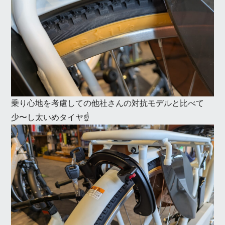
乗り心地を考慮しての他社さんの対抗モデルと比べて
少〜し太いめタイヤ☝️