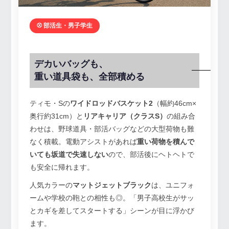
⚾ 部活生・男子学生
デカいバッグも、
重い道具袋も、全部積める
ティモ・Sの
ワイドロッドバスケット2
（幅約46cm×
奥行約31cm）と
リアキャリア（クラスS）
の組み合
わせは、野球道具・部活バッグなどの大型荷物も難
なく積載。電動アシストがあれば
重い荷物を積んで
いても坂道で失速しない
ので、部活後にヘトヘトで
も安全に帰れます。
人気カラーの
マットジェットブラック
は、ユニフォ
ームや学校の鞄との相性も◎。「男子高校生がサッ
とカギを差してスタートする」シーンが目に浮かび
ます。