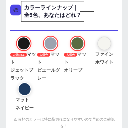
カラーラインナップ｜
🎨
全5色、あなたはどれ？
マッ
マッ
マッ
ファイン
人気No.1
人気色
人気色
ト
ト
ト
ホワイト
ジェットブ
ピエールグ
オリーブ
ラック
レー
マット
ネイビー
⚠️ 赤枠のカラーは特に品切れになりやすいので早めのご確認
を！