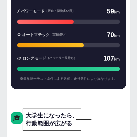
59
⚡ パワーモード
（坂道・荷物多い日）
km
70
⚙️ オートマチック
（普段使い）
km
107
🌿 ロングモード
（バッテリー長持ち）
km
※業界統一テスト条件による数値。走行条件により異なります。
大学生になったら、
🎓
行動範囲が広がる