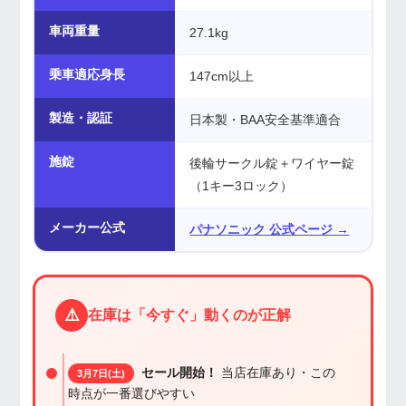
車両重量
27.1kg
乗車適応身長
147cm以上
製造・認証
日本製・BAA安全基準適合
施錠
後輪サークル錠＋ワイヤー錠
（1キー3ロック）
メーカー公式
パナソニック 公式ページ →
⚠️
在庫は「今すぐ」動くのが正解
セール開始！
当店在庫あり・この
3月7日(土)
時点が一番選びやすい