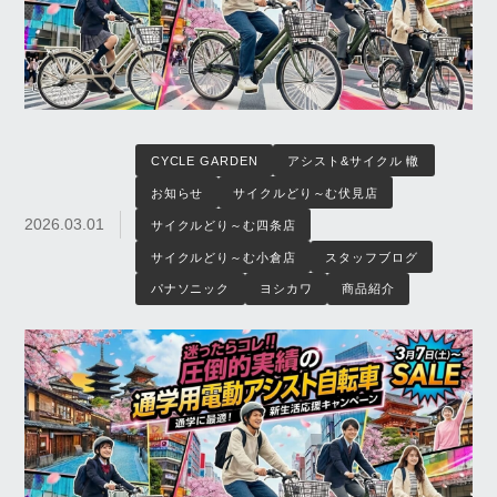
CYCLE GARDEN
アシスト&サイクル 轍
お知らせ
サイクルどり～む伏見店
2026.03.01
サイクルどり～む四条店
サイクルどり～む小倉店
スタッフブログ
パナソニック
ヨシカワ
商品紹介