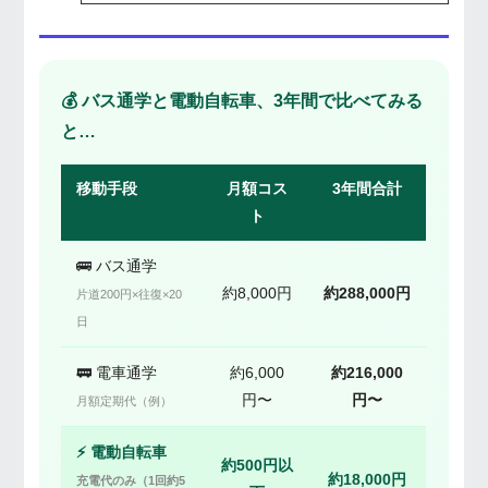
💰 バス通学と電動自転車、3年間で比べてみる
と…
移動手段
月額コス
3年間合計
ト
🚌 バス通学
約8,000円
約288,000円
片道200円×往復×20
日
🚃 電車通学
約6,000
約216,000
円〜
円〜
月額定期代（例）
⚡ 電動自転車
約500円以
約18,000円
充電代のみ（1回約5