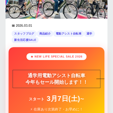
📅 2026.03.01
スタッフブログ
商品紹介
電動アシスト自転車
通学
新生活応援SALE
🔥 NEW LIFE SPECIAL SALE 2026
通学用電動アシスト自転車
今年も
セール開始します！！
3月7日(土)
スタート
〜
⚡ 在庫あり次第終了・お早めに！