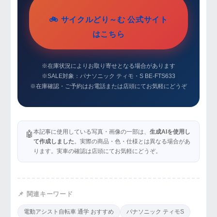
🚲 サイクルどり～む 公式サイト
はこちら
※在庫状況によりお取り寄せとなる場合があります
※SALE対象：パナソニック ティモ・S BE-FTS633
※在庫確認・ご予約はお電話または店頭にてお気軽にどうぞ
本記事に使用している写真・画像の一部は、
生成AIを使用し
🤖
て作成しました
。実際の商品・色・仕様とは異なる場合があ
ります。実車の確認は店頭にてお気軽にどうぞ。
📌 関連キーワード
電動アシスト自転車 通学 おすすめ
パナソニック ティモS