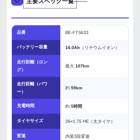
主要スペック一覧
品番
BE-FTS633
バッテリー容量
16.0Ah
（リチウムイオン）
走行距離（ロン
最大
107km
グ）
走行距離（パワ
約
59km
ー）
充電時間
約
5時間
タイヤサイズ
26×1.75 HE（太タイヤ）
変速
内装3段変速