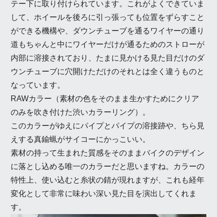
テー下に取り付けられています。これがよくできていま
して、ホイールを後ろに引っ張っても位置をずらすこと
ができる機構や、ダウンチューブを通るワイヤーの通り
道もちゃんと中にワイヤーだけが通るためのストローが
内部に溶接されており、たまに見かける見た目だけのダ
ウンチューブに穴開けただけのそれとは全く違うものと
なっています。
RAWカラー（素材の色をそのまま生かすためにクリア
のみを吹き付けた渋いカラーリング）。
このカラーがゆえにパイプとパイプの溶接跡や、ちら見
えする真鍮蝋がサイコーにかっこいい。
素材の持って生まれた質感をそのままバイクのデザイン
に落とし込める唯一のカラーだと思いますね。カラーの
特性上、使い込むと糸状の錆が現れますが、これも経年
変化として非常に味わい深い見た目を演出してくれま
す。