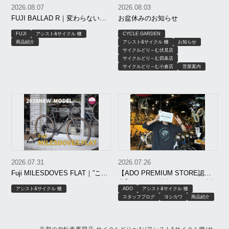
2026.08.07
2026.08.03
FUJI BALLAD R｜変わらないこ
お盆休みのお知らせ
とが、価値になる。
FUJI
アシスト&サイクル 轍
CYCLE GARDEN
商品紹介
アシスト&サイクル 轍
お知らせ
サイクルどり～む伏見店
サイクルどり～む四条店
サイクルどり～む小倉店
営業案内
2026.07.31
2026.07.26
Fuji MILESDOVES FLAT｜”こう
【ADO PREMIUM STORE認
だったらいいのに”が、ちゃんと
定】8月SALE情報＆AIR ONE試
アシスト&サイクル 轍
ADO
アシスト&サイクル 轍
形になった。FEATHER CX
乗開始！
スタッフブログ
ヨシカワ
商品紹介
FLATの遺伝子を受け継いだ”Fuji
の新作”、ドドンと入荷しており
ます！
京都の自転車専門店 サイクルどり〜む/アシスト&サイクル轍/サ