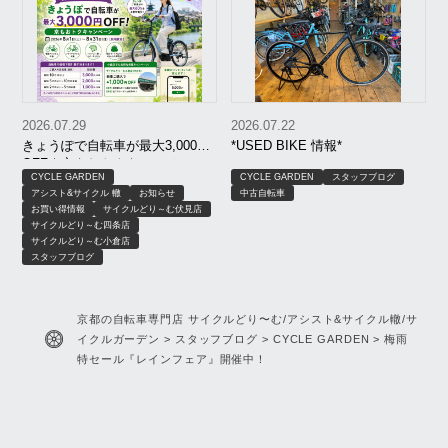
2026.07.29
2026.07.22
きょうぽで自転車が最大3,000円
*USED BIKE 情報*
OFF｜京もおトクキャンペーン
CYCLE GARDEN
CYCLE GARDEN
スタッフブログ
【8月限定】｜京都 サイクルどり
アシスト&サイクル 轍
お知らせ
中古自転車
～む、アシスト＆サイクル轍、
お買い得情報
サイクルどり～む伏見店
サイクルガーデン
サイクルどり～む四条店
サイクルどり～む小倉店
スタッフブログ
京都の自転車専門店 サイクルどり〜む/アシスト&サイクル轍/サ
イクルガーデン
>
スタッフブログ
>
CYCLE GARDEN
>
梅雨
特セール『レインフェア』開催中！