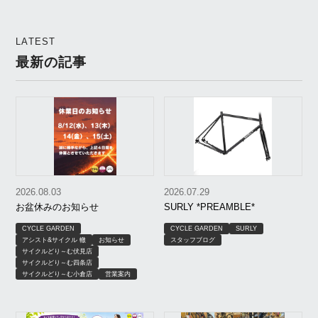
Sport 2」が1台限定で登
｜京都市北区の自転車店
場！
アシスト＆サイクル轍
LATEST
最新の記事
2026.08.03
2026.07.29
お盆休みのお知らせ
SURLY *PREAMBLE*
CYCLE GARDEN
CYCLE GARDEN
SURLY
アシスト&サイクル 轍
お知らせ
スタッフブログ
サイクルどり～む伏見店
サイクルどり～む四条店
サイクルどり～む小倉店
営業案内