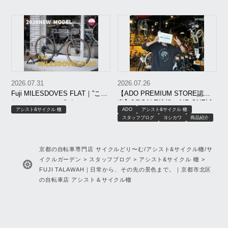
サイクルどり～む伏見店
サイクルどり～む四条店
サイクルどり～む小倉店
営業案内
2026.07.31
2026.07.26
Fuji MILESDOVES FLAT｜”こう
【ADO PREMIUM STORE認
だったらいいのに”が、ちゃんと
定】8月SALE情報＆AIR ONE試
アシスト&サイクル 轍
ADO
アシスト&サイクル 轍
形になった。FEATHER CX
乗開始！
スタッフブログ
ヨシカワ
商品紹介
FLATの遺伝子を受け継いだ”Fuji
の新作”、ドドンと入荷しており
ます！
京都の自転車専門店 サイクルどり〜む/アシスト&サイクル轍/サ
イクルガーデン
>
スタッフブログ
>
アシスト&サイクル 轍
>
FUJI TALAWAH｜日常から、その先の景色まで。｜京都市北区
の自転車店 アシスト＆サイクル轍