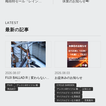
梅雨特セール『レインフ
休業のお知らせ📢
ェア』開催中！
LATEST
最新の記事
2026.08.07
2026.08.03
FUJI BALLAD R｜変わらないこ
お盆休みのお知らせ
とが、価値になる。
FUJI
アシスト&サイクル 轍
CYCLE GARDEN
商品紹介
アシスト&サイクル 轍
お知らせ