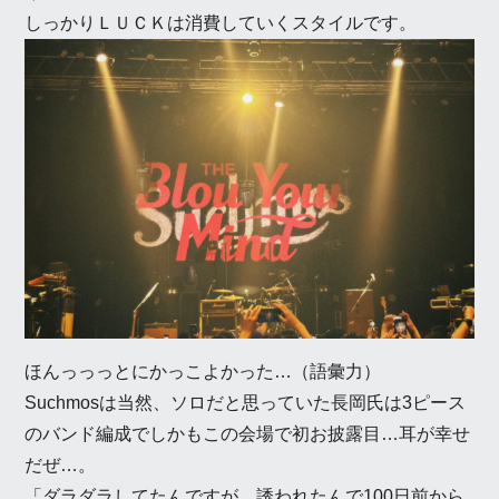
しっかりＬＵＣＫは消費していくスタイルです。
ほんっっっとにかっこよかった…（語彙力）
Suchmosは当然、ソロだと思っていた長岡氏は3ピース
のバンド編成でしかもこの会場で初お披露目…耳が幸せ
だぜ…。
「ダラダラしてたんですが、誘われたんで100日前から