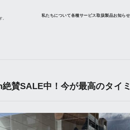
私たちについて
各種サービス
取扱製品
お知ら
す。
rden絶賛SALE中！今が最高のタ