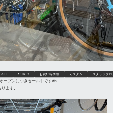
SALE
SURLY
お買い得情報
カスタム
スタッフブロ
アルオープンにつきセール中です🚲
おります、