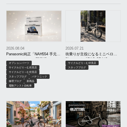
2026.08.04
2026.07.21
Panasonic純正「NAH554 手元ス
街乗りが主役になるミニベロ電
イッチカバー」が新登場！
動アシスト「PAS CRAIG
オプションパーツ
サイクルどり～む伏見店
ALLEY」がオシャレすぎる！
サイクルどり～む伏見店
スタッフブログ
サイクルどり～む伏見店
スタッフブログ
パナソニック
修理ブログ
新商品
電動アシスト自転車