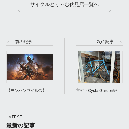
サイクルどり～む伏見店一覧へ
前の記事
次の記事
【モンハンワイルズ】Y
京都・Cycle Garden絶賛
と新年セールと巨戟龍ゴ
SALE中！今が最高のタイ
グマジオス！！
ミング！？
LATEST
最新の記事