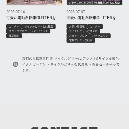
2026.07.14
2026.07.07
可愛い電動自転車GLITTERを更
可愛い電動自転車GLITTERをワ
に可愛くしてみた(●´ω｀●)
イルドにしてみた(。-`ω-)
カスタム
サイクルどり～む伏見店
お買い得情報
カスタム
スタッフブログ
パナソニック
サイクルどり～む伏見店
商品紹介
スタッフブログ
パナソニック
電動アシスト自転車
京都の自転車専門店 サイクルどり〜む/アシスト&サイクル轍/サ
イクルガーデン
>
サイクルどり～む伏見店
>
新春セールやって
ます。