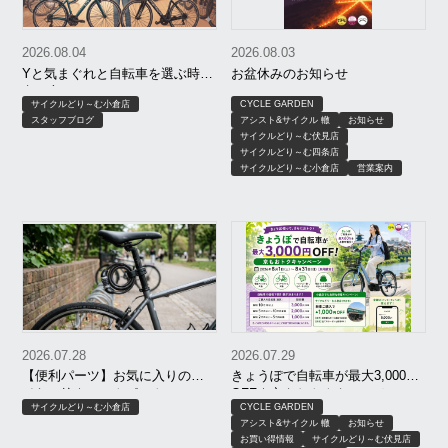
2026.08.04
2026.08.03
Yと気まぐれと自転車を選ぶ時の
お盆休みのお知らせ
考え方
サイクルどり～む小倉店
CYCLE GARDEN
スタッフブログ
アシスト&サイクル 轍
お知らせ
サイクルどり～む伏見店
サイクルどり～む四条店
サイクルどり～む小倉店
営業案内
2026.07.28
2026.07.29
【便利パーツ】お気に入りのワ
きょうぽで自転車が最大3,000円
イヤー錠をシートポストに！
OFF｜京もおトクキャンペーン
サイクルどり～む小倉店
CYCLE GARDEN
【8月限定】｜京都 サイクルどり
アシスト&サイクル 轍
お知らせ
～む、アシスト＆サイクル轍、
お買い得情報
サイクルどり～む伏見店
サイクルガーデン