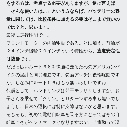
をする方は、考慮する必要がありますが、逆に言えば
「そんな使い方は…」という方ならば、バッテリーの容
量に関しては、比較条件に加える必要はそこまで無いの
では？と、思います。
最後に走行性能です。
フロントモーターの両輪駆動であることに加え、前輪が
２４インチ後輪２０インチという特性から、
直進安定性
は抜群
です。
だだっ広いルート６６を快適に走るためのアメリカンバ
イクの設計と同じ理屈です。勿論アッチは後輪駆動です
が。ちなみにルート６６はもう無いらしいですね。
代償として、ハンドリングは若干モッサリしますが、お
子さんを乗せて「クリン」とＵターンする事も無いでし
ょうし、日常の運転には特に支障はないかと思います。
そもそも、初めて電動自転車を乗る方にとってはその自
転車こそがベンチマークとなりますので、「電動って凄