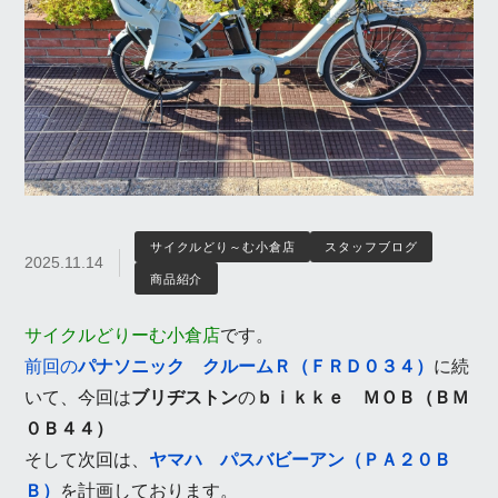
サイクルどり～む小倉店
スタッフブログ
2025.11.14
商品紹介
サイクルどりーむ小倉店
です。
前回の
パナソニック
クルームＲ（ＦＲＤ０３４）
に続
いて、今回は
ブリヂストン
の
ｂｉｋｋｅ ＭＯＢ（ＢＭ
０Ｂ４４）
そして次回は、
ヤマハ パスバビーアン（ＰＡ２０Ｂ
Ｂ）
を計画しております。