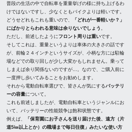
普段の生活の中で自転車を重量挙げの様に持ち上げるわ
けではないですし、少なくともバイクよりは軽いです。
どうせどれもこれも重いので、
「どれが一番軽いか？」
にばかりとらわれる意味は余りないでしょう
。
ただし、前述したように
フロント周りは重い
です。
そしてこれは、重量というよりは車体の大きさの話です
が、前輪２４インチというサイズが、小柄な方には駐輪
場などでの取り回しが少し大変かもしれません。乗って
しまえば余り関係ないのですが…。なので、ご購入前に
一度押し歩いてみることをお勧めします。
それから電動自転車選びで、皆さんが気にする
バッテリ
ーの容量
について。
これも前述しましたが、電動自転車というジャンルにお
いて、バッテリーの性能競争は飽和状態です。
例えば、
「保育園にお子さんを送り届けた後、遠方（片
道5㎞以上とか）の職場まで毎日往復」みたいな使い方