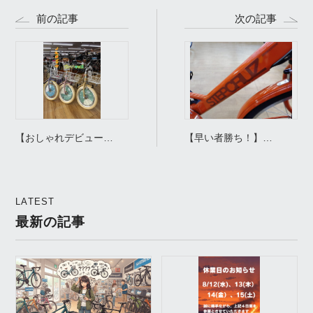
前の記事
次の記事
【おしゃれデビュー
【早い者勝ち！】
に！】サカイサイクル
BRIDGESTONE（ブリヂ
「ノルディックプレイ キ
ストン）STEPCRUZ：ス
ッズ 16インチ」がおしゃ
テップクルーズe ”E.Xア
LATEST
れ＆安心で最高！
ンバーオレンジ”大特価に
最新の記事
て販売中！！！