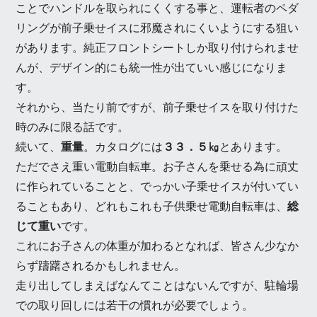
ことでハンドルを取られにくくする事と、運転者のペダ
リングが前子乗せイスに邪魔されにくいようにする狙い
があります。純正フロントシートしか取り付けられませ
んが、デザイン的にも統一性が出ていい感じになりま
す。
それから、当たり前ですが、前子乗せイスを取り付けた
時のみに限る話です。
続いて、
重量
。カタログには
３３．５㎏
とあります。
ただでさえ重い電動自転車。お子さんを乗せる為に頑丈
に作られていることと、でっかい子乗せイスが付いてい
ることもあり、どれもこれも子供乗せ電動自転車は、
総
じて重い
です。
これにお子さんの体重が加わるとなれば、皆さん少なか
らず躊躇されるかもしれません。
走り出してしまえばなんてことはないんですが、駐輪場
での取り回しには若干の慣れが必要でしょう。