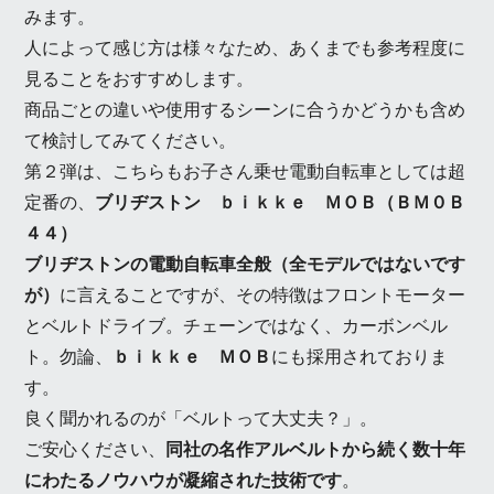
みます。
人によって感じ方は様々なため、
あくまでも参考程度
に
見ることをおすすめします。
商品ごとの違いや使用するシーンに合うかどうかも含め
て検討してみてください。
第２弾は、こちらもお子さん乗せ電動自転車としては超
定番の、
ブリヂストン ｂｉｋｋｅ ＭＯＢ（ＢＭ０Ｂ
４４）
ブリヂストンの電動自転車全般（全モデルではないです
が）
に言えることですが、その特徴はフロントモーター
とベルトドライブ。チェーンではなく、カーボンベル
ト。勿論、
ｂｉｋｋｅ ＭＯＢ
にも採用されておりま
す。
良く聞かれるのが「ベルトって大丈夫？」。
ご安心ください、
同社の名作アルベルトから続く数十年
にわたるノウハウが凝縮された技術です
。