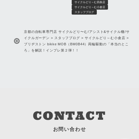
サイクルどり～む四条店
サイクルどり～む小倉店
スタッフブログ
京都の自転車専門店 サイクルどり〜む/アシスト&サイクル轍/サ
イクルガーデン
>
スタッフブログ
>
サイクルどり～む小倉店
>
ブリヂストン bikke MOB（BM0B44）両輪駆動の「本当のとこ
ろ」を解説！インプレ第２弾！！
CONTACT
お問い合わせ