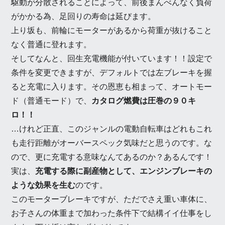
駆動が分散されることによって、前後まんべんなく負荷
がかかる為、足回りの寿命は延びます。
上り坂も、前輪にモーターがあるから荷重が抜けること
なく普通に登れます。
そしてなんと、回生充電機能が付いています！！設定で
条件を変更できますが、デフォルトでは左ブレーキを握
ると充電に入ります。その恩恵も相まって、オートモー
ド（普通モード）で、
カタログ燃費は圧巻の９０キ
ロ！！
…けれど正直、このジャンルの電動自転車はどれもこれ
も走行距離がオーバースペック気味だと思うのです。な
ので、更に充電する意味なんてあるのか？あるんです！
実は、
充電する際に副産物として、エンジンブレーキの
ような効果を生む
のです。
このモーターブレーキですが、ただでさえ重い車体に、
お子さんの体重まで加わった条件下で結構イイ仕事をし