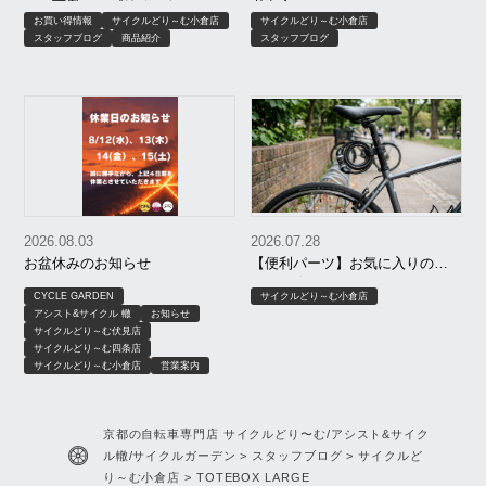
ロで可愛い！ブリヂストン
考え方
お買い得情報
サイクルどり～む小倉店
サイクルどり～む小倉店
「HACCHI（ハッチ）」でお出か
スタッフブログ
商品紹介
スタッフブログ
けを楽しもう！
2026.08.03
2026.07.28
お盆休みのお知らせ
【便利パーツ】お気に入りのワ
イヤー錠をシートポストに！
CYCLE GARDEN
サイクルどり～む小倉店
アシスト&サイクル 轍
お知らせ
サイクルどり～む伏見店
サイクルどり～む四条店
サイクルどり～む小倉店
営業案内
京都の自転車専門店 サイクルどり〜む/アシスト&サイク
ル轍/サイクルガーデン
>
スタッフブログ
>
サイクルど
り～む小倉店
>
TOTEBOX LARGE