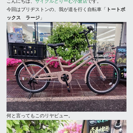
こんにちは、
サイクルどりーむ小倉店
です。
今回はブリヂストンの、我が道を行く自転車「
トートボ
ックス ラージ
」
何と言ってもこのリヤビュー。