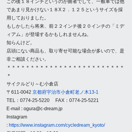
この後１８インチというのが曲者でして、一般車では他
であまり見かけない１８X２．１２５というサイズを採
用しておりました。
もしかしたら将来、前２２インチ後２０インチの「ミデ
ィアム」が登場するかもしれませんね。
知らんけど。
店頭にない商品も、取り寄せ可能な場合が多いので、是
非ご相談ください。
＊＊＊＊＊＊＊＊＊＊＊＊＊＊＊＊＊＊＊＊＊＊＊
＊＊
＊
サイクルどり～む小倉店
〒611-0042
京都府宇治市小倉町老ノ木13-1
TEL：0774-25-5220 FAX：0774-25-5221
E-mail : ogura@c-dream.jp
Instagram
:
https://www.instagram.com/cycledream_kyoto/