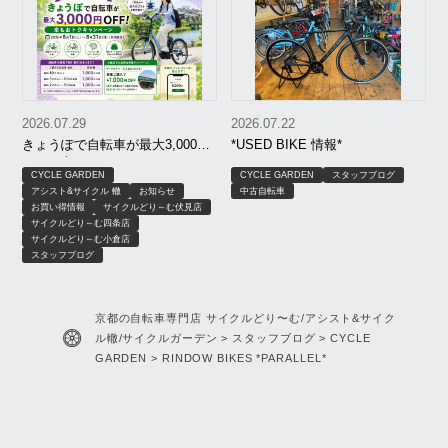
2026.07.29
2026.07.22
きょうぽで自転車が最大3,000円
*USED BIKE 情報*
OFF｜京もおトクキャンペーン
CYCLE GARDEN
CYCLE GARDEN
スタッフブログ
【8月限定】｜京都 サイクルどり
アシスト&サイクル 轍
お知らせ
中古自転車
～む、アシスト＆サイクル轍、
お買い得情報
サイクルどり～む伏見店
サイクルガーデン
サイクルどり～む四条店
サイクルどり～む小倉店
スタッフブログ
京都の自転車専門店 サイクルどり〜む/アシスト&サイク
ル轍/サイクルガーデン
>
スタッフブログ
>
CYCLE
GARDEN
>
RINDOW BIKES *PARALLEL*