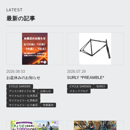
LATEST
最新の記事
2026.08.03
2026.07.29
お盆休みのお知らせ
SURLY *PREAMBLE*
CYCLE GARDEN
CYCLE GARDEN
SURLY
アシスト&サイクル 轍
お知らせ
スタッフブログ
サイクルどり～む伏見店
サイクルどり～む四条店
サイクルどり～む小倉店
営業案内