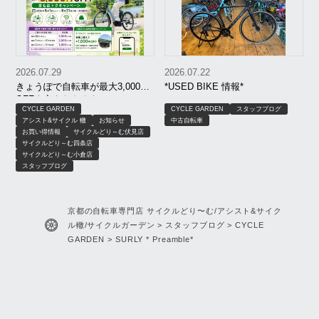
2026.07.29
2026.07.22
きょうぽで自転車が最大3,000円
*USED BIKE 情報*
OFF｜京もおトクキャンペーン
CYCLE GARDEN
CYCLE GARDEN
スタッフブログ
【8月限定】｜京都 サイクルどり
アシスト&サイクル 轍
お知らせ
中古自転車
～む、アシスト＆サイクル轍、
お買い得情報
サイクルどり～む伏見店
サイクルガーデン
サイクルどり～む四条店
サイクルどり～む小倉店
スタッフブログ
京都の自転車専門店 サイクルどり〜む/アシスト&サイク
ル轍/サイクルガーデン
>
スタッフブログ
>
CYCLE
GARDEN
>
SURLY * Preamble*