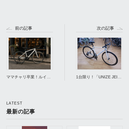
前の記事
次の記事
ママチャリ卒業！ルイガ
1台限り！「UNIZE JEII(ﾕ
ノ「SETTER 8.0」が街
ﾅｲｽﾞ ｼﾞｪｲ)」 街乗りクロ
乗り・通勤にガチでおす
スバイクのアウトレット
すめな理由！
商品入荷！
LATEST
最新の記事