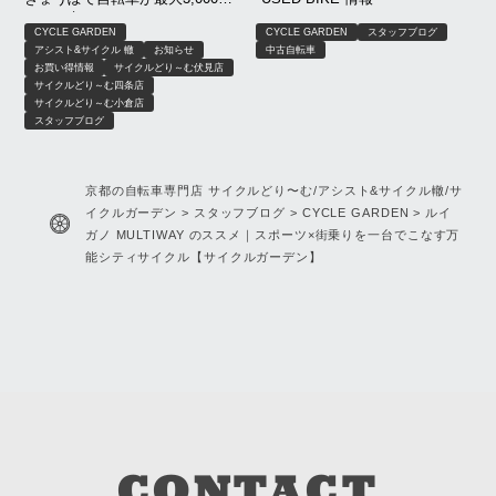
OFF｜京もおトクキャンペーン
CYCLE GARDEN
CYCLE GARDEN
スタッフブログ
【8月限定】｜京都 サイクルどり
アシスト&サイクル 轍
お知らせ
中古自転車
～む、アシスト＆サイクル轍、
お買い得情報
サイクルどり～む伏見店
サイクルガーデン
サイクルどり～む四条店
サイクルどり～む小倉店
スタッフブログ
京都の自転車専門店 サイクルどり〜む/アシスト&サイクル轍/サ
イクルガーデン
>
スタッフブログ
>
CYCLE GARDEN
>
ルイ
ガノ MULTIWAY のススメ｜スポーツ×街乗りを一台でこなす万
能シティサイクル【サイクルガーデン】
CONTACT