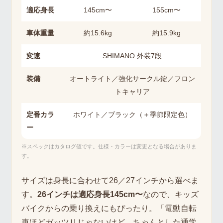
適応身長
145cm〜
155cm〜
車体重量
約15.6kg
約15.9kg
変速
SHIMANO 外装7段
装備
オートライト／強化サークル錠／フロン
トキャリア
定番カラ
ホワイト／ブラック（＋季節限定色）
ー
※スペックはカタログ値です。仕様・カラーは変更となる場合がありま
す。
サイズは身長に合わせて26／27インチから選べま
す。
26インチは適応身長145cm〜
なので、キッズ
バイクからの乗り換えにもぴったり。「電動自転
車ほどガッツリじゃないけど、ちゃんとした通学