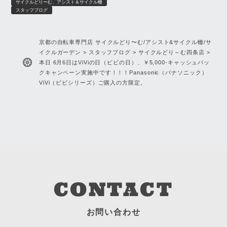
サイクルどりーむ、アシスト＆サイクル轍
スタッフブログ
京都の自転車専門店 サイクルどり〜む/アシスト&サイクル轍/サ
イクルガーデン
>
スタッフブログ
>
サイクルどり～む四条店
>
本日 6月6日はViViの日（ビビの日）、￥5,000-キャッシュバッ
クキャンペーン実施中です！！！Panasonic（パナソニック）
ViVi（ビビシリーズ）ご購入の方限定。
CONTACT
お問い合わせ