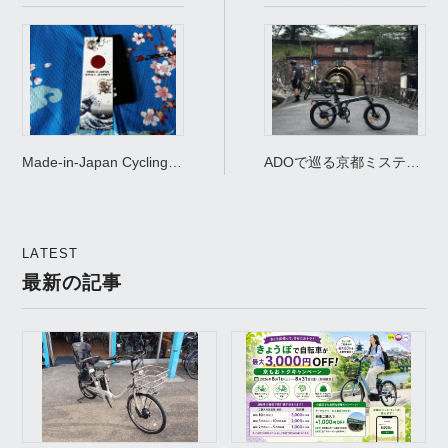
Made-in-Japan Cycling
ADOで巡る京都ミステリ
Jerseys in Kyoto — A Hit
ースポット！激坂最強
With Visiting Riders |
は“まさかの”あの一台
CYCLE GARDEN
【第三弾】
LATEST
最新の記事