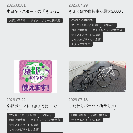
2026.08.01
2026.07.29
本日からスタートの「きょう
きょうぽで自転車が最大3,000円
ぽ」！セール車と組み合わせて
OFF｜京もおトクキャンペーン
お買い得情報
サイクルどり～む四条店
CYCLE GARDEN
さらにお買い得に！
【8月限定】｜京都 サイクルどり
アシスト&サイクル 轍
お知らせ
～む、アシスト＆サイクル轍、
お買い得情報
サイクルどり～む伏見店
サイクルガーデン
サイクルどり～む四条店
サイクルどり～む小倉店
スタッフブログ
2026.07.22
2026.07.18
京都ポイント（きょうぽ）で自
こだわりパーツの街乗りクロス
転車が買える！修理・ヘルメッ
バイク特価モデル残りわずか！
アシスト&サイクル 轍
お知らせ
FINEBIKES
お買い得情報
トもOK｜サイクルどりーむ、ア
お買い得情報
サイクルどり～む伏見店
サイクルどり～む四条店
シスト＆サイクル轍、サイクル
サイクルどり～む四条店
ガーデン
サイクルどり～む小倉店