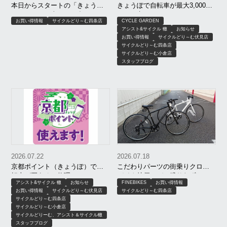
本日からスタートの「きょう
きょうぽで自転車が最大3,000円
ぽ」！セール車と組み合わせて
OFF｜京もおトクキャンペーン
お買い得情報
サイクルどり～む四条店
CYCLE GARDEN
さらにお買い得に！
【8月限定】｜京都 サイクルどり
アシスト&サイクル 轍
お知らせ
～む、アシスト＆サイクル轍、
お買い得情報
サイクルどり～む伏見店
サイクルガーデン
サイクルどり～む四条店
サイクルどり～む小倉店
スタッフブログ
2026.07.22
2026.07.18
京都ポイント（きょうぽ）で自
こだわりパーツの街乗りクロス
転車が買える！修理・ヘルメッ
バイク特価モデル残りわずか！
アシスト&サイクル 轍
お知らせ
FINEBIKES
お買い得情報
トもOK｜サイクルどりーむ、ア
お買い得情報
サイクルどり～む伏見店
サイクルどり～む四条店
シスト＆サイクル轍、サイクル
サイクルどり～む四条店
ガーデン
サイクルどり～む小倉店
サイクルどりーむ、アシスト＆サイクル轍
スタッフブログ