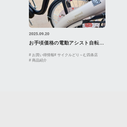
2025.09.20
お手頃価格の電動アシスト自転車
あります！ evol vivace（エヴォ
# お買い得情報
# サイクルどり～む四条店
# 商品紹介
ル ヴィヴァーチェ）