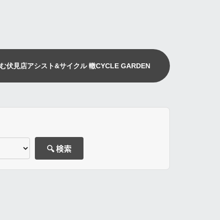
む伏見店
アシスト&サイクル 轍
CYCLE GARDEN