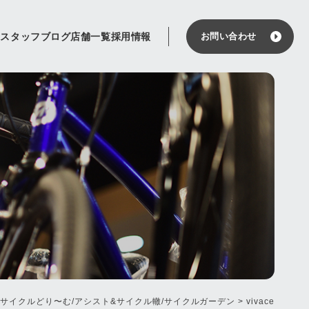
せ
スタッフブログ
店舗一覧
採用情報
お問い合わせ
 サイクルどり〜む/アシスト&サイクル轍/サイクルガーデン
>
vivace