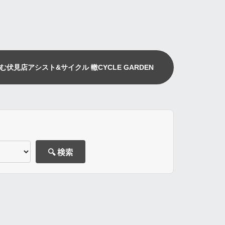
む伏見店
アシスト&サイクル 轍
CYCLE GARDEN