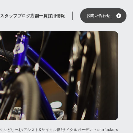
せ
スタッフブログ
店舗一覧
採用情報
お問い合わせ
クルどり〜む/アシスト&サイクル轍/サイクルガーデン
>
starfuckers