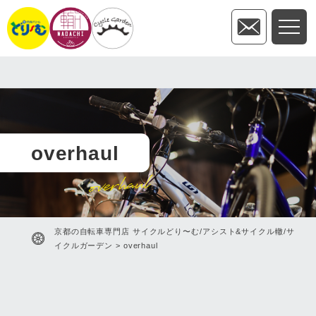
overhaul
overhaul
京都の自転車専門店 サイクルどり〜む/アシスト&サイクル轍/サ
イクルガーデン
>
overhaul