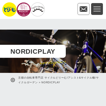
NORDICPLAY
nordicplay
京都の自転車専門店 サイクルどり〜む/アシスト&サイクル轍/サ
イクルガーデン
>
NORDICPLAY