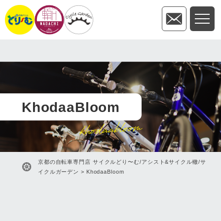
KhodaaBloom
khodaabloom
京都の自転車専門店 サイクルどり〜む/アシスト&サイクル轍/サ
イクルガーデン
>
KhodaaBloom