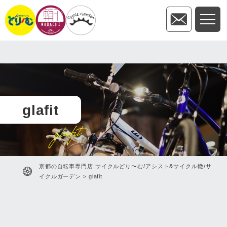
glafit
glafit
京都の自転車専門店 サイクルどり〜む/アシスト&サイクル轍/サ
イクルガーデン
>
glafit