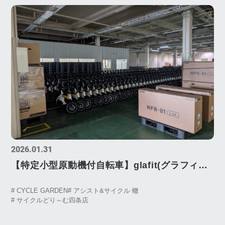
2026.01.31
【特定小型原動機付自転車】glafit(グラフィッ
ト)NFR-01お取り扱い開始！
# CYCLE GARDEN
# アシスト&サイクル 轍
# サイクルどり～む四条店